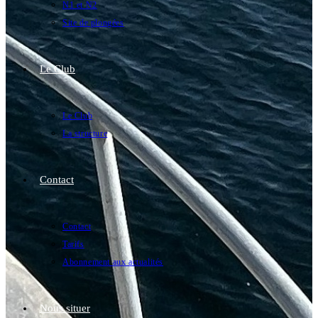
N1 et N2
Site de plongées
Le Club
Le Club
La structure
Contact
Contact
Tarifs
Abonnement aux actualités
Nous situer