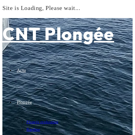
Site is Loading, Please wait...
Skip
to
CNT Plongée
content
Actu
Plongée
Plongée exploration
Baptême