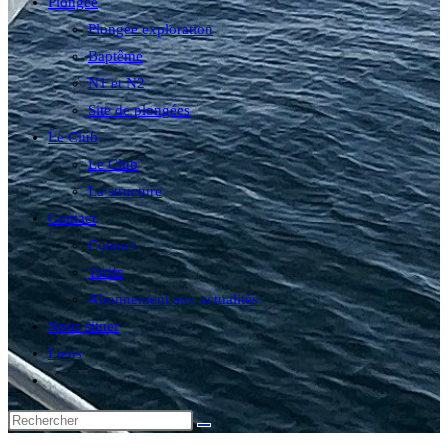
Plongée
Plongée exploration
Baptême
N1 et N2
Site de plongées
Le Club
Le Club
La structure
Contact
Contact
Tarifs
Abonnement aux actualités
Nous situer
Liens
Toggle
website
search