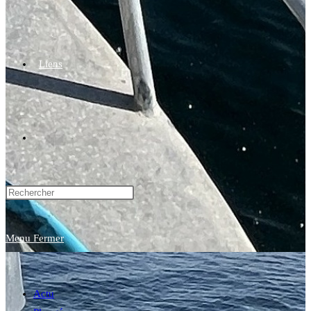
Liens
Toggle
website
Menu
Fermer
search
Actu