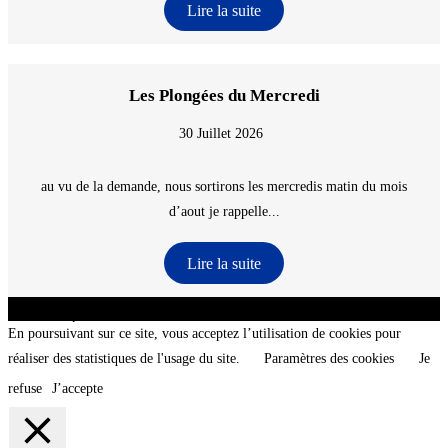
Lire la suite
Les Plongées du Mercredi
30 Juillet 2026
au vu de la demande, nous sortirons les mercredis matin du mois
d’aout je rappelle...
Lire la suite
CNT - Club Nautique de La Turballe - Section plongée sous-marine - Département 44
Loire-Atlantique - @2026 CNT
En poursuivant sur ce site, vous acceptez l’utilisation de cookies pour
réaliser des statistiques de l'usage du site.
Paramètres des cookies
Je
refuse
J’accepte