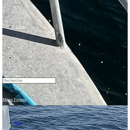
Liens
Toggle
website
Menu
Fermer
search
Actu