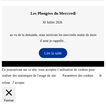
Les Plongées du Mercredi
30 Juillet 2026
au vu de la demande, nous sortirons les mercredis matin du mois
d’aout je rappelle...
Lire la suite
CNT - Club Nautique de La Turballe - Section plongée sous-marine - Département 44
Loire-Atlantique - @2026 CNT
En poursuivant sur ce site, vous acceptez l’utilisation de cookies pour
réaliser des statistiques de l'usage du site.
Paramètres des cookies
Je
refuse
J’accepte
Fermer