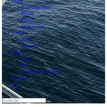
Plongée
Plongée exploration
Baptême
N1 et N2
Site de plongées
Le Club
Le Club
La structure
Contact
Contact
Tarifs
Abonnement aux actualités
Nous situer
Liens
Toggle
website
search