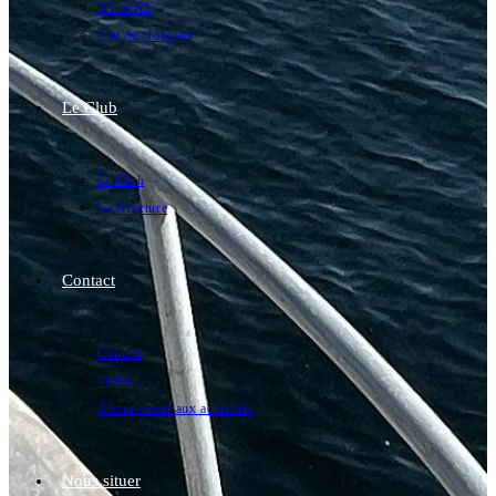
N1 et N2
Site de plongées
Le Club
Le Club
La structure
Contact
Contact
Tarifs
Abonnement aux actualités
Nous situer