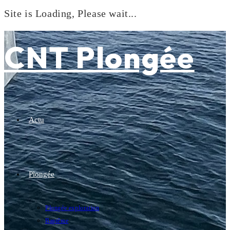
Site is Loading, Please wait...
Skip
to
CNT Plongée
content
Actu
Plongée
Plongée exploration
Baptême