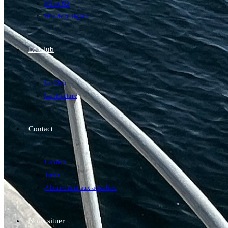
N1 et N2
Site de plongées
Le Club
Le Club
La structure
Contact
Contact
Tarifs
Abonnement aux actualités
Nous situer