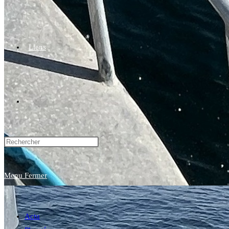
Liens
Toggle
website
Menu
Fermer
search
Actu