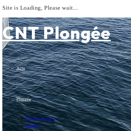
Site is Loading, Please wait...
Skip
to
CNT Plongée
content
Actu
Plongée
Plongée exploration
Baptême