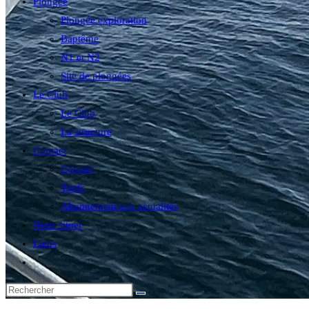
Plongée
Plongée exploration
Baptême
N1 et N2
Site de plongées
Le Club
Le Club
La structure
Contact
Contact
Tarifs
Abonnement aux actualités
Nous situer
Liens
Toggle
website
search