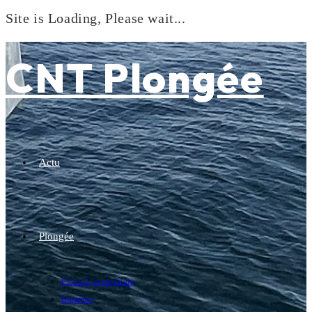
Site is Loading, Please wait...
Skip
to
CNT Plongée
content
Actu
Plongée
Plongée exploration
Baptême