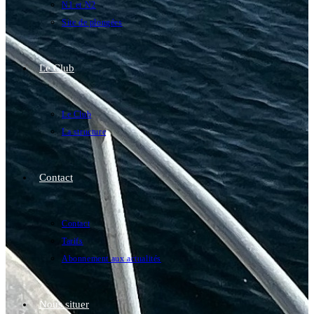
N1 et N2
Site de plongées
Le Club
Le Club
La structure
Contact
Contact
Tarifs
Abonnement aux actualités
Nous situer