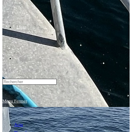
Liens
Toggle
website
Menu
Fermer
search
Actu