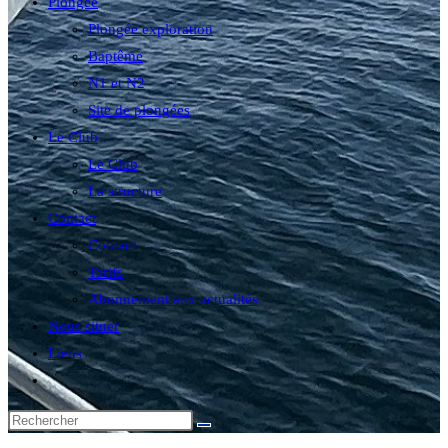
Plongée
Plongée exploration
Baptême
N1 et N2
Site de plongées
Le Club
Le Club
La structure
Contact
Contact
Tarifs
Abonnement aux actualités
Nous situer
Liens
Toggle
website
search