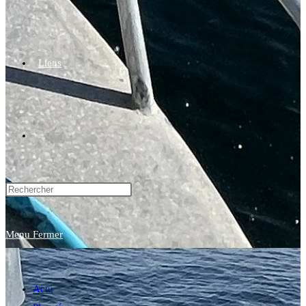
Liens
Toggle
website
Menu
Fermer
search
Actu