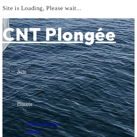
Site is Loading, Please wait...
Skip
to
CNT Plongée
content
Actu
Plongée
Plongée exploration
Baptême