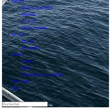
Plongée
Plongée exploration
Baptême
N1 et N2
Site de plongées
Le Club
Le Club
La structure
Contact
Contact
Tarifs
Abonnement aux actualités
Nous situer
Liens
Toggle
website
search