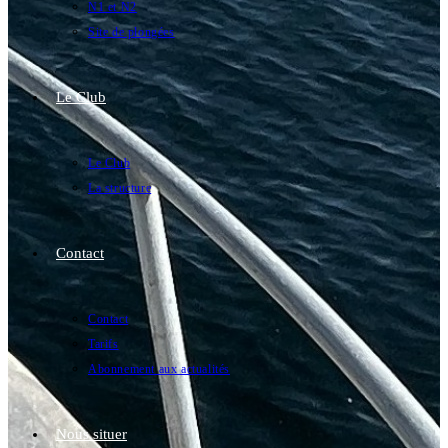
N1 et N2
Site de plongées
Le Club
Le Club
La structure
Contact
Contact
Tarifs
Abonnement aux actualités
Nous situer