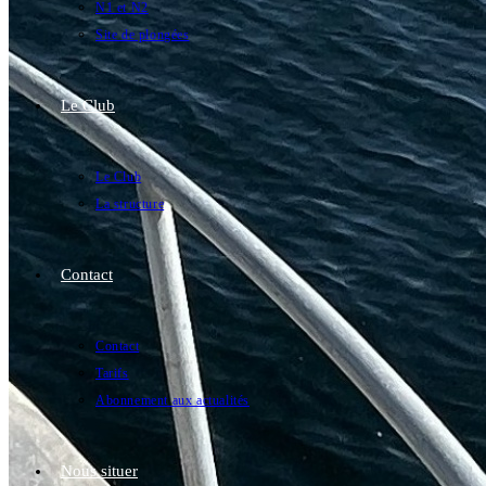
N1 et N2
Site de plongées
Le Club
Le Club
La structure
Contact
Contact
Tarifs
Abonnement aux actualités
Nous situer