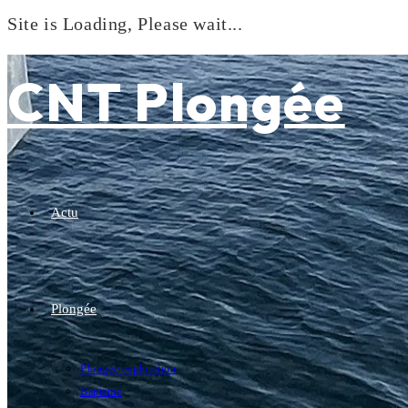
Site is Loading, Please wait...
Skip
to
CNT Plongée
content
Actu
Plongée
Plongée exploration
Baptême