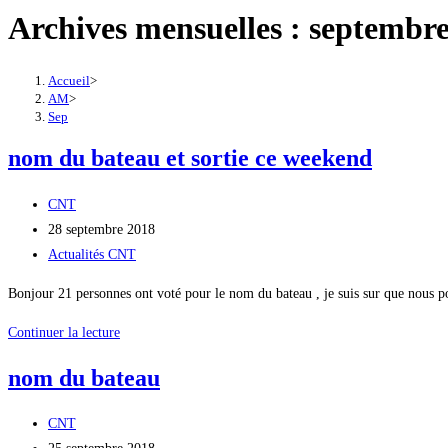
Archives mensuelles : septembr
Accueil
>
AM
>
Sep
nom du bateau et sortie ce weekend
Auteur/autrice
CNT
de
Publication
28 septembre 2018
la
publiée :
Post
Actualités CNT
publication :
category:
Bonjour 21 personnes ont voté pour le nom du bateau , je suis sur que nous
nom
Continuer la lecture
du
nom du bateau
bateau
et
Auteur/autrice
CNT
sortie
de
Publication