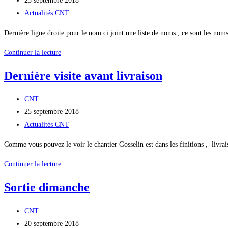
25 septembre 2018
ce
la
publiée :
Post
Actualités CNT
weekend
publication :
category:
Dernière ligne droite pour le nom ci joint une liste de noms , ce sont les n
nom
Continuer la lecture
du
Dernière visite avant livraison
bateau
Auteur/autrice
CNT
de
Publication
25 septembre 2018
la
publiée :
Post
Actualités CNT
publication :
category:
Comme vous pouvez le voir le chantier Gosselin est dans les finitions , livr
Dernière
Continuer la lecture
visite
Sortie dimanche
avant
livraison
Auteur/autrice
CNT
de
Publication
20 septembre 2018