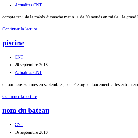
la
publiée :
Post
Actualités CNT
publication :
category:
compte tenu de la météo dimanche matin + de 30 nœuds en rafale le grand bl
Sortie
Continuer la lecture
dimanche
piscine
Auteur/autrice
CNT
de
Publication
20 septembre 2018
la
publiée :
Post
Actualités CNT
publication :
category:
eh oui nous sommes en septembre , l'été s’éloigne doucement et les entraî
piscine
Continuer la lecture
nom du bateau
Auteur/autrice
CNT
de
Publication
16 septembre 2018