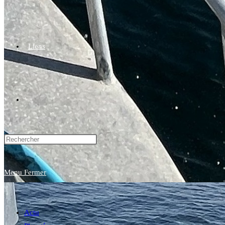
Liens
Toggle
website
Menu
Fermer
search
Actu