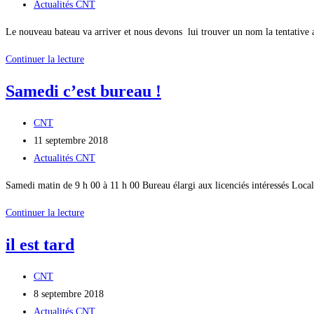
la
publiée :
Post
Actualités CNT
publication :
category:
Le nouveau bateau va arriver et nous devons lui trouver un nom la tentative 
nom
Continuer la lecture
du
Samedi c’est bureau !
bateau
Auteur/autrice
CNT
de
Publication
11 septembre 2018
la
publiée :
Post
Actualités CNT
publication :
category:
Samedi matin de 9 h 00 à 11 h 00 Bureau élargi aux licenciés intéressés Local
Samedi
Continuer la lecture
c’est
il est tard
bureau
!
Auteur/autrice
CNT
de
Publication
8 septembre 2018
la
publiée :
Post
Actualités CNT