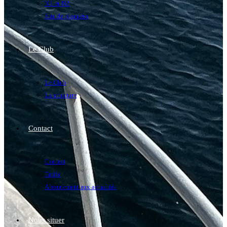
N1 et N2
Site de plongées
Le Club
Le Club
La structure
Contact
Contact
Tarifs
Abonnement aux actualités
Nous situer