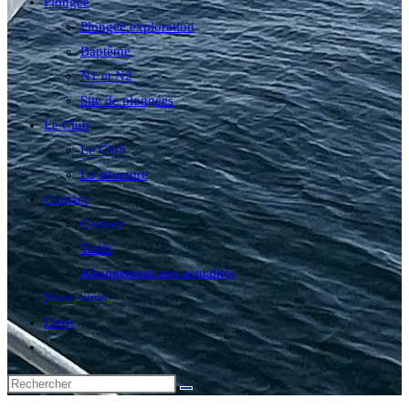
Plongée
Plongée exploration
Baptême
N1 et N2
Site de plongées
Le Club
Le Club
La structure
Contact
Contact
Tarifs
Abonnement aux actualités
Nous situer
Liens
Toggle
website
search