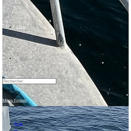
Liens
Toggle
website
Menu
Fermer
search
Actu