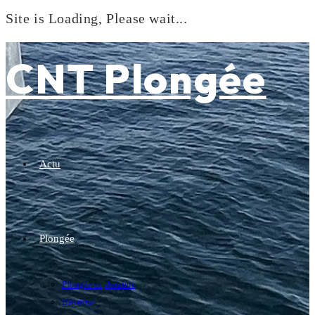
Site is Loading, Please wait...
Skip
to
CNT Plongée
content
Actu
Plongée
Plongée exploration
Baptême