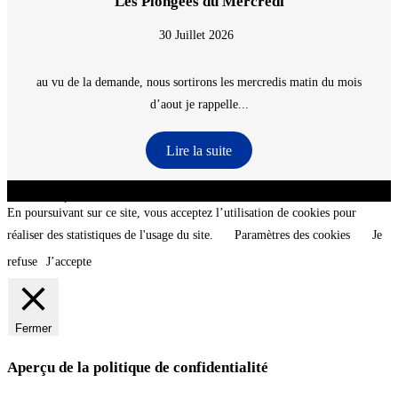
Les Plongées du Mercredi
30 Juillet 2026
au vu de la demande, nous sortirons les mercredis matin du mois
d’aout je rappelle...
Lire la suite
CNT - Club Nautique de La Turballe - Section plongée sous-marine - Département 44
Loire-Atlantique - @2026 CNT
En poursuivant sur ce site, vous acceptez l’utilisation de cookies pour
réaliser des statistiques de l'usage du site.
Paramètres des cookies
Je
refuse
J’accepte
Fermer
Aperçu de la politique de confidentialité