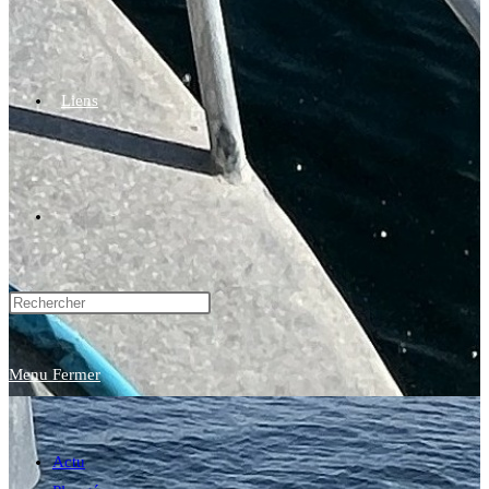
Liens
Toggle
website
Menu
Fermer
search
Actu