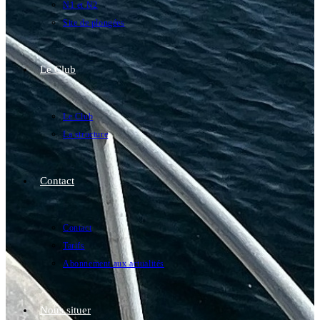
N1 et N2
Site de plongées
Le Club
Le Club
La structure
Contact
Contact
Tarifs
Abonnement aux actualités
Nous situer