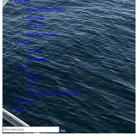
Plongée
Plongée exploration
Baptême
N1 et N2
Site de plongées
Le Club
Le Club
La structure
Contact
Contact
Tarifs
Abonnement aux actualités
Nous situer
Liens
Toggle
website
search