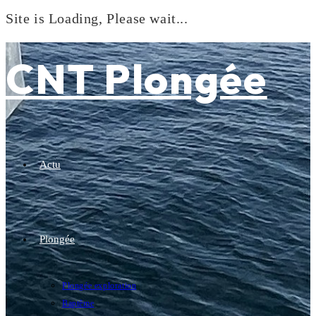
Site is Loading, Please wait...
Skip
to
CNT Plongée
content
Actu
Plongée
Plongée exploration
Baptême