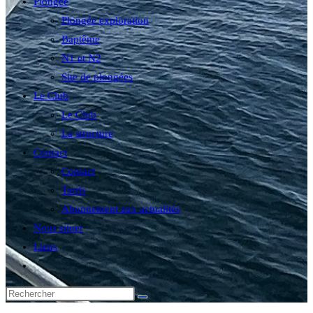
Plongée
Plongée exploration
Baptême
N1 et N2
Site de plongées
Le Club
Le Club
La structure
Contact
Contact
Tarifs
Abonnement aux actualités
Nous situer
Liens
Toggle
website
search