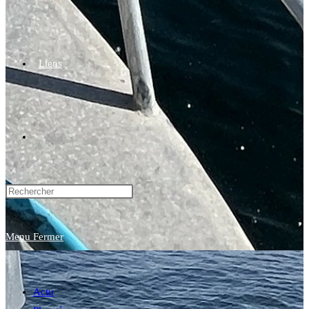
Liens
Toggle
website
Menu
Fermer
search
Actu