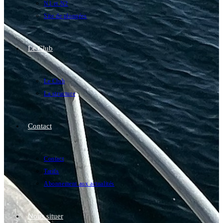
N1 et N2
Site de plongées
Le Club
Le Club
La structure
Contact
Contact
Tarifs
Abonnement aux actualités
Nous situer