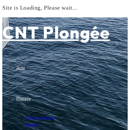
Site is Loading, Please wait...
Skip
to
CNT Plongée
content
Actu
Plongée
Plongée exploration
Baptême