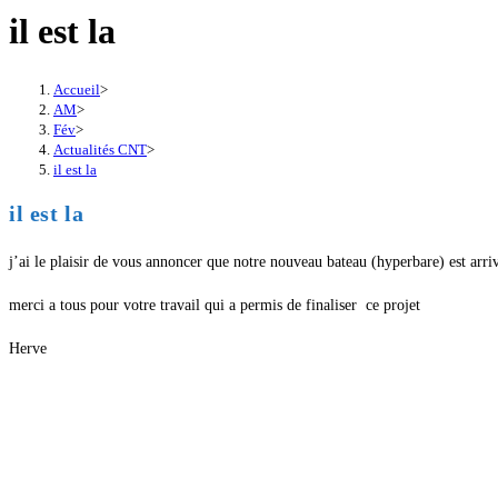
il est la
Accueil
>
AM
>
Fév
>
Actualités CNT
>
il est la
il est la
j’ai le plaisir de vous annoncer que notre nouveau bateau (hyperbare) est arrivé
merci a tous pour votre travail qui a permis de finaliser ce projet
Herve