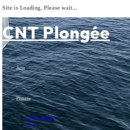
Site is Loading, Please wait...
Skip
to
CNT Plongée
content
Actu
Plongée
Plongée exploration
Baptême