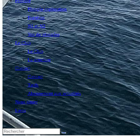
Plongée
Plongée exploration
Baptême
N1 et N2
Site de plongées
Le Club
Le Club
La structure
Contact
Contact
Tarifs
Abonnement aux actualités
Nous situer
Liens
Toggle
website
search