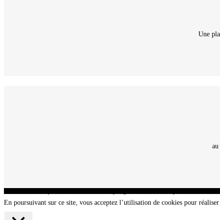
Une pla
au
CNT - Club Nautique de La Turballe - Section plongée sous-marine - Département 44 Loir
En poursuivant sur ce site, vous acceptez l’utilisation de cookies pour réaliser 