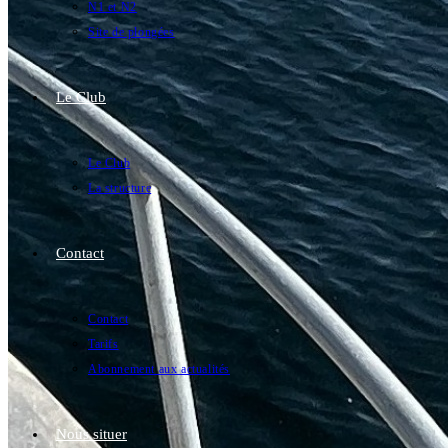
N1 et N2
Site de plongées
Le Club
Le Club
La structure
Contact
Contact
Tarifs
Abonnement aux actualités
Nous situer