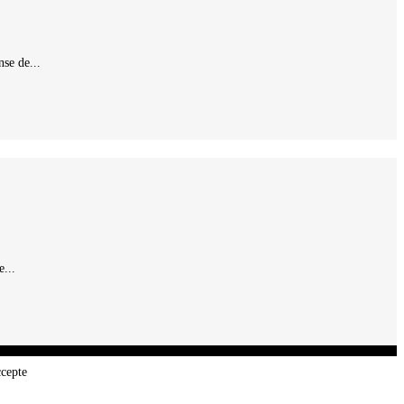
se de...
...
ccepte