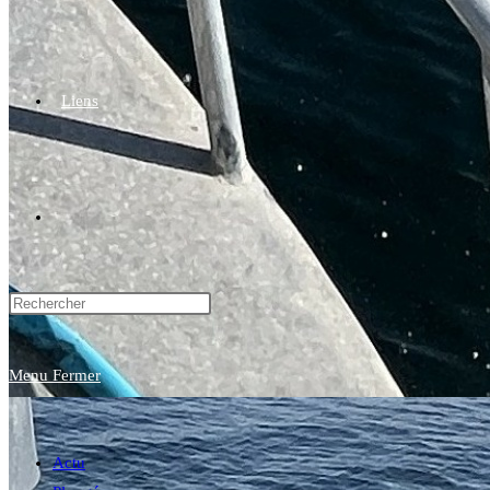
Liens
Toggle
website
Menu
Fermer
search
Actu