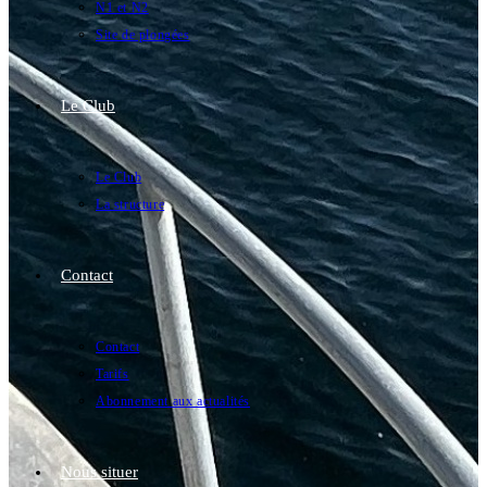
N1 et N2
Site de plongées
Le Club
Le Club
La structure
Contact
Contact
Tarifs
Abonnement aux actualités
Nous situer