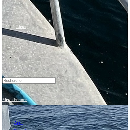
Liens
Toggle
website
Menu
Fermer
search
Actu