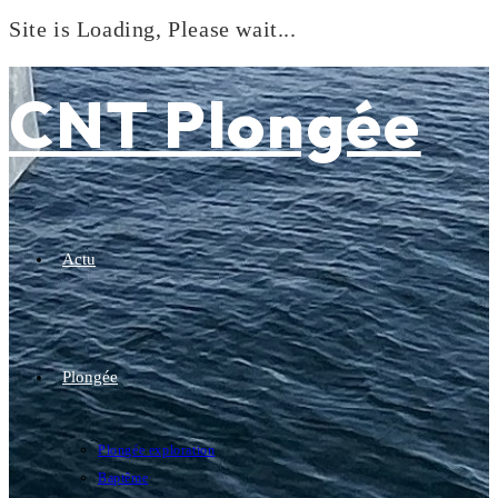
Site is Loading, Please wait...
Skip
to
CNT Plongée
content
Actu
Plongée
Plongée exploration
Baptême