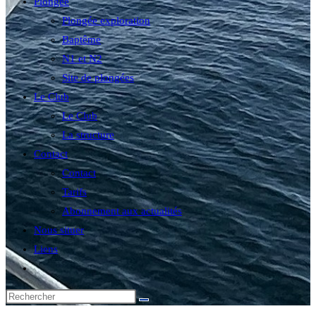
Plongée
Plongée exploration
Baptême
N1 et N2
Site de plongées
Le Club
Le Club
La structure
Contact
Contact
Tarifs
Abonnement aux actualités
Nous situer
Liens
Toggle
website
search