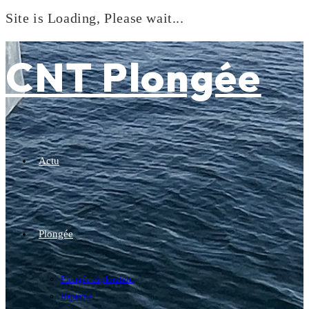
Site is Loading, Please wait...
Skip
to
CNT Plongée
content
Actu
Plongée
Plongée exploration
Baptême