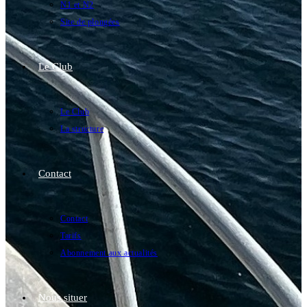
N1 et N2
Site de plongées
Le Club
Le Club
La structure
Contact
Contact
Tarifs
Abonnement aux actualités
Nous situer