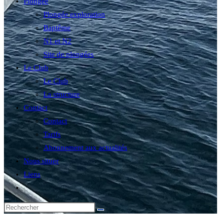
Plongée
Plongée exploration
Baptême
N1 et N2
Site de plongées
Le Club
Le Club
La structure
Contact
Contact
Tarifs
Abonnement aux actualités
Nous situer
Liens
Toggle
website
search