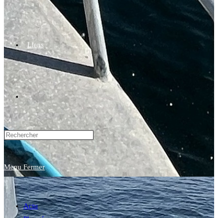
Liens
Toggle
website
Menu
Fermer
search
Actu