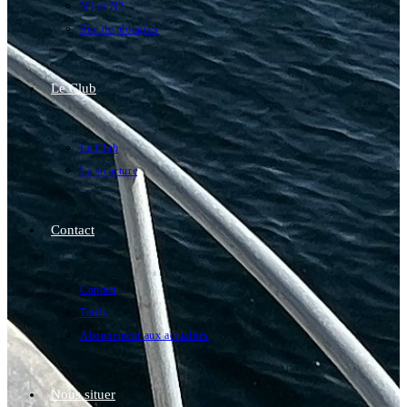
N1 et N2
Site de plongées
Le Club
Le Club
La structure
Contact
Contact
Tarifs
Abonnement aux actualités
Nous situer