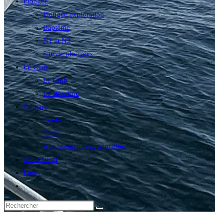
Plongée
Plongée exploration
Baptême
N1 et N2
Site de plongées
Le Club
Le Club
La structure
Contact
Contact
Tarifs
Abonnement aux actualités
Nous situer
Liens
Toggle
website
search