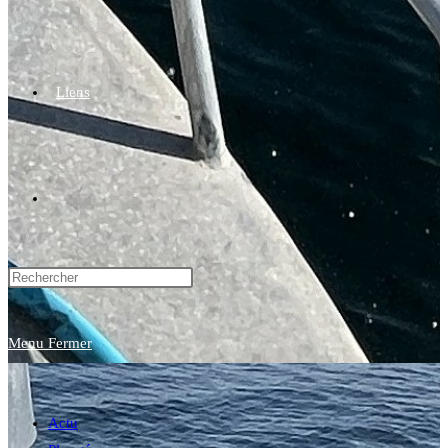
Liens
Toggle
website
Menu
Fermer
search
Actu