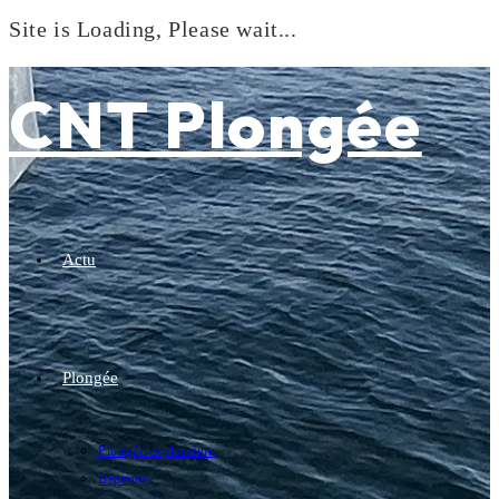
Site is Loading, Please wait...
Skip
to
CNT Plongée
content
Actu
Plongée
Plongée exploration
Baptême