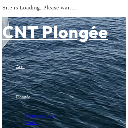
Site is Loading, Please wait...
Skip
to
CNT Plongée
content
Actu
Plongée
Plongée exploration
Baptême