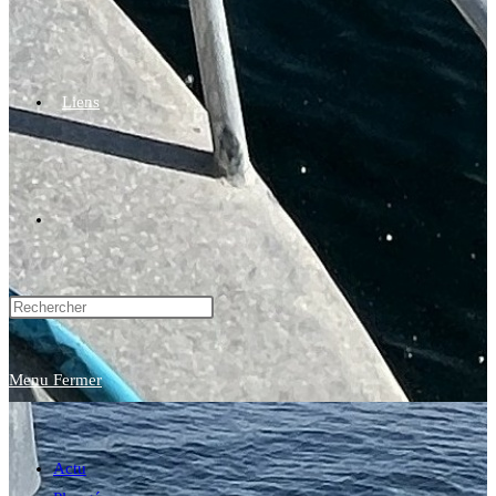
Liens
Toggle
website
Menu
Fermer
search
Actu