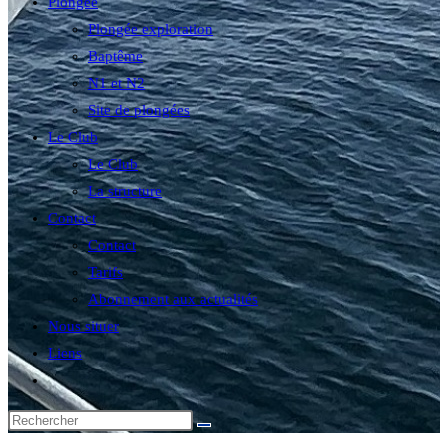
Plongée
Plongée exploration
Baptême
N1 et N2
Site de plongées
Le Club
Le Club
La structure
Contact
Contact
Tarifs
Abonnement aux actualités
Nous situer
Liens
Toggle
website
search