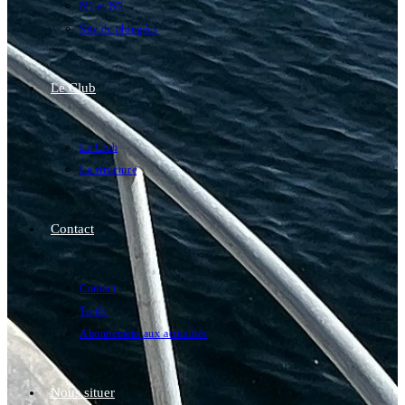
N1 et N2
Site de plongées
Le Club
Le Club
La structure
Contact
Contact
Tarifs
Abonnement aux actualités
Nous situer