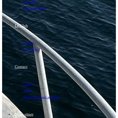
N1 et N2
Site de plongées
Le Club
Le Club
La structure
Contact
Contact
Tarifs
Abonnement aux actualités
Nous situer