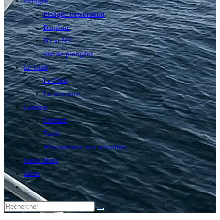
Plongée
Plongée exploration
Baptême
N1 et N2
Site de plongées
Le Club
Le Club
La structure
Contact
Contact
Tarifs
Abonnement aux actualités
Nous situer
Liens
Toggle
website
search