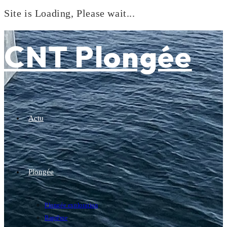
Site is Loading, Please wait...
Skip
to
CNT Plongée
content
Actu
Plongée
Plongée exploration
Baptême