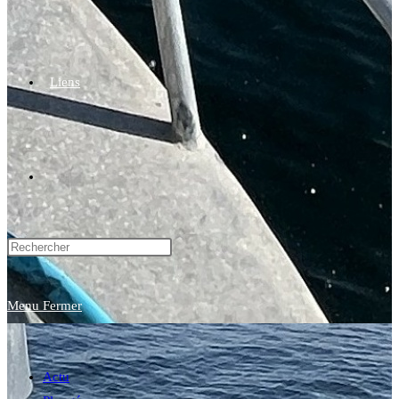
Liens
Toggle
website
Menu
Fermer
search
Actu