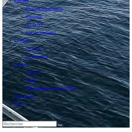
Plongée
Plongée exploration
Baptême
N1 et N2
Site de plongées
Le Club
Le Club
La structure
Contact
Contact
Tarifs
Abonnement aux actualités
Nous situer
Liens
Toggle
website
search