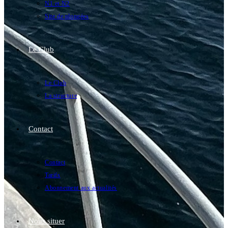
N1 et N2
Site de plongées
Le Club
Le Club
La structure
Contact
Contact
Tarifs
Abonnement aux actualités
Nous situer