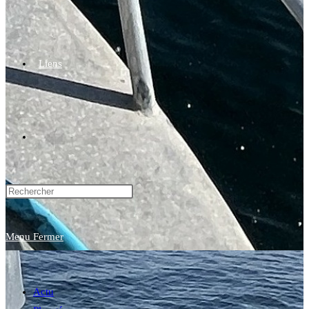
Liens
Toggle
website
Menu
Fermer
search
Actu