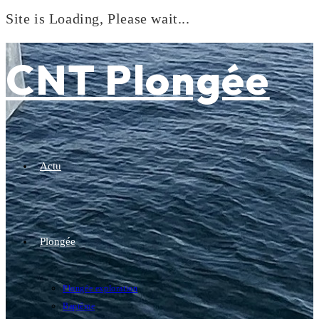
Site is Loading, Please wait...
Skip
to
CNT Plongée
content
Actu
Plongée
Plongée exploration
Baptême