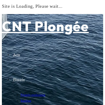
Site is Loading, Please wait...
Skip
to
CNT Plongée
content
Actu
Plongée
Plongée exploration
Baptême