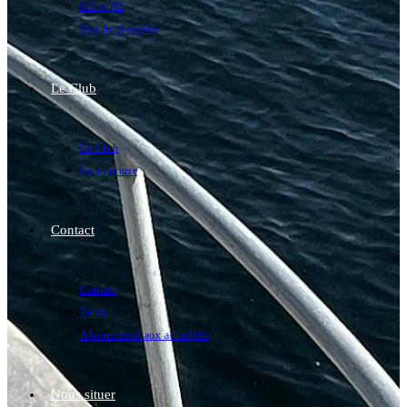
N1 et N2
Site de plongées
Le Club
Le Club
La structure
Contact
Contact
Tarifs
Abonnement aux actualités
Nous situer