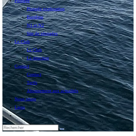
Plongée
Plongée exploration
Baptême
N1 et N2
Site de plongées
Le Club
Le Club
La structure
Contact
Contact
Tarifs
Abonnement aux actualités
Nous situer
Liens
Toggle
website
search