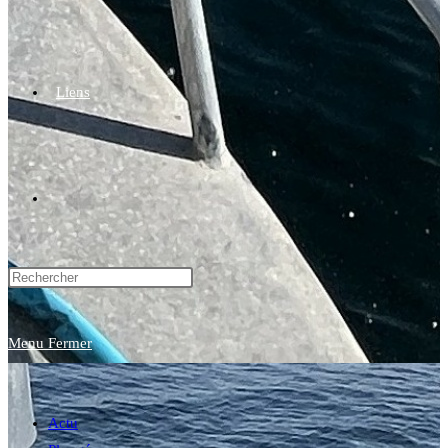
Liens
Toggle
website
Menu
Fermer
search
Actu