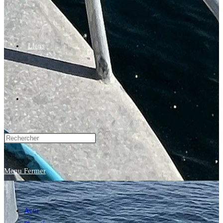
Liens
Toggle
website
Menu
Fermer
search
Actu