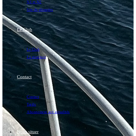
N1 et N2
Site de plongées
Le Club
Le Club
La structure
Contact
Contact
Tarifs
Abonnement aux actualités
Nous situer