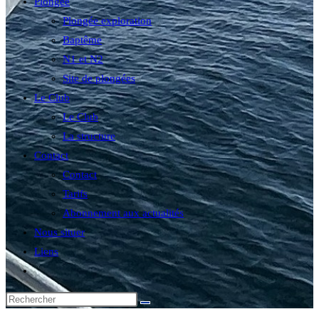
Plongée
Plongée exploration
Baptême
N1 et N2
Site de plongées
Le Club
Le Club
La structure
Contact
Contact
Tarifs
Abonnement aux actualités
Nous situer
Liens
Toggle
website
search