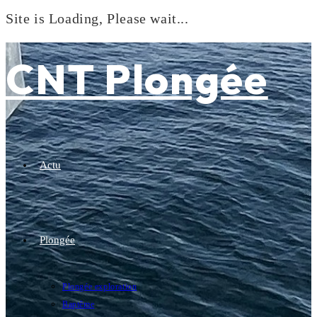
Site is Loading, Please wait...
Skip
to
CNT Plongée
content
Actu
Plongée
Plongée exploration
Baptême