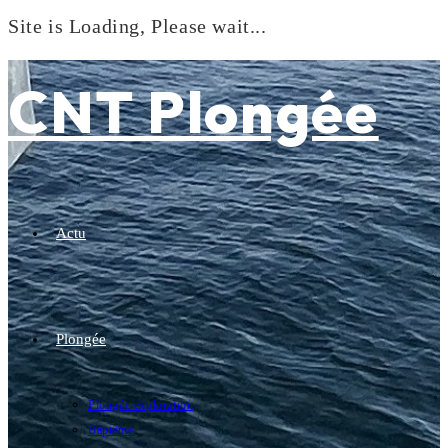
Site is Loading, Please wait...
Skip
to
CNT Plongée
content
Actu
Plongée
Plongée exploration
Baptême