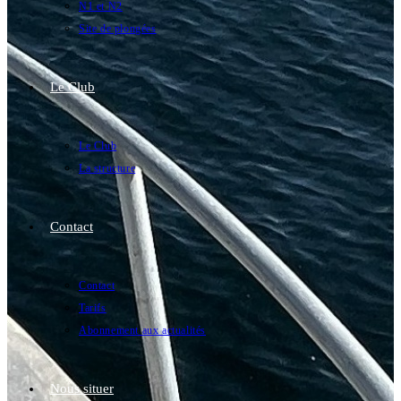
N1 et N2
Site de plongées
Le Club
Le Club
La structure
Contact
Contact
Tarifs
Abonnement aux actualités
Nous situer