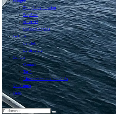
Plongée
Plongée exploration
Baptême
N1 et N2
Site de plongées
Le Club
Le Club
La structure
Contact
Contact
Tarifs
Abonnement aux actualités
Nous situer
Liens
Toggle
website
search