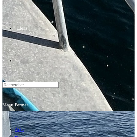
Liens
Toggle
website
Menu
Fermer
search
Actu