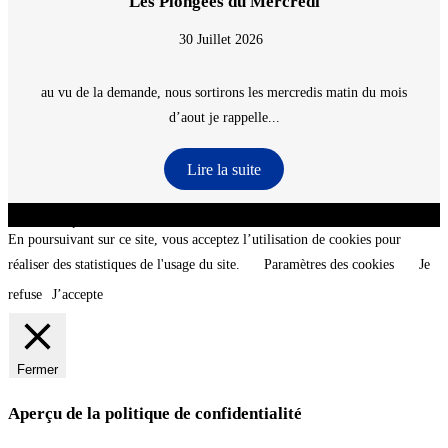
Les Plongées du Mercredi
30 Juillet 2026
au vu de la demande, nous sortirons les mercredis matin du mois
d’aout je rappelle...
Lire la suite
CNT - Club Nautique de La Turballe - Section plongée sous-marine - Département 44
Loire-Atlantique - @2026 CNT
En poursuivant sur ce site, vous acceptez l’utilisation de cookies pour
réaliser des statistiques de l'usage du site.
Paramètres des cookies
Je
refuse
J’accepte
Fermer
Aperçu de la politique de confidentialité