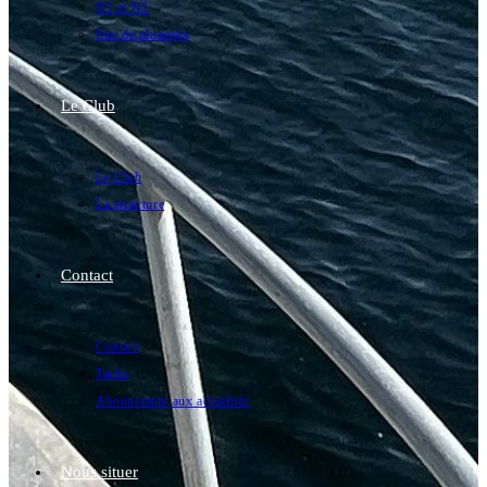
N1 et N2
Site de plongées
Le Club
Le Club
La structure
Contact
Contact
Tarifs
Abonnement aux actualités
Nous situer