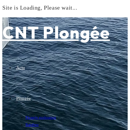
Site is Loading, Please wait...
Skip
to
CNT Plongée
content
Actu
Plongée
Plongée exploration
Baptême