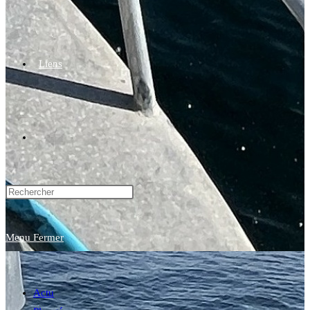
Liens
Toggle
website
Menu
Fermer
search
Actu