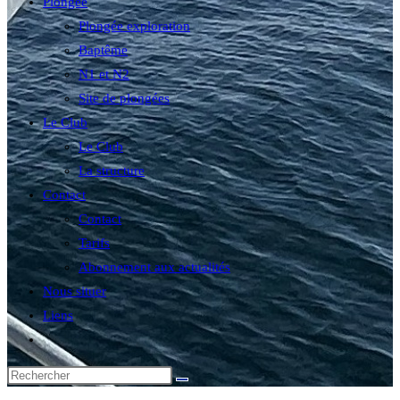
Plongée
Plongée exploration
Baptême
N1 et N2
Site de plongées
Le Club
Le Club
La structure
Contact
Contact
Tarifs
Abonnement aux actualités
Nous situer
Liens
Toggle
website
search