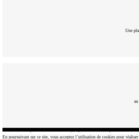
Une pla
au
CNT - Club Nautique de La Turballe - Section plongée sous-marine - Département 44 Loir
En poursuivant sur ce site, vous acceptez l’utilisation de cookies pour réaliser 