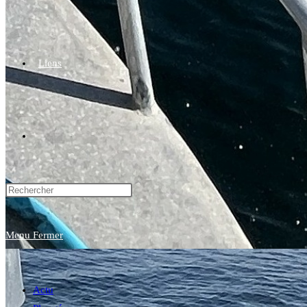
Liens
Toggle
website
Menu
Fermer
search
Actu