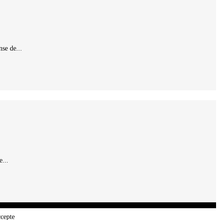
se de...
...
ccepte