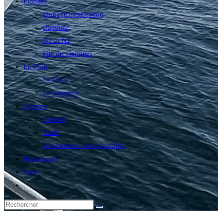
Plongée
Plongée exploration
Baptême
N1 et N2
Site de plongées
Le Club
Le Club
La structure
Contact
Contact
Tarifs
Abonnement aux actualités
Nous situer
Liens
Toggle
website
search