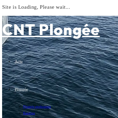
Site is Loading, Please wait...
Skip
to
CNT Plongée
content
Actu
Plongée
Plongée exploration
Baptême