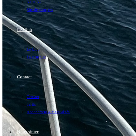
N1 et N2
Site de plongées
Le Club
Le Club
La structure
Contact
Contact
Tarifs
Abonnement aux actualités
Nous situer