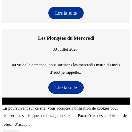
Lire la suite
Les Plongées du Mercredi
30 Juillet 2026
au vu de la demande, nous sortirons les mercredis matin du mois
d’aout je rappelle...
Lire la suite
CNT - Club Nautique de La Turballe - Section plongée sous-marine - Département 44
Loire-Atlantique - @2026 CNT
En poursuivant sur ce site, vous acceptez l’utilisation de cookies pour
réaliser des statistiques de l'usage du site.
Paramètres des cookies
Je
refuse
J’accepte