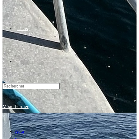
Liens
Toggle
website
Menu
Fermer
search
Actu