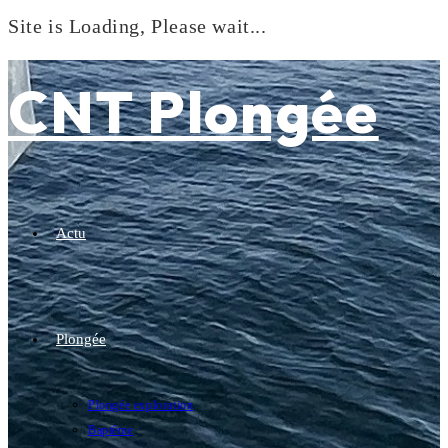
Site is Loading, Please wait...
Skip
to
CNT Plongée
content
Actu
Plongée
Plongée exploration
Baptême