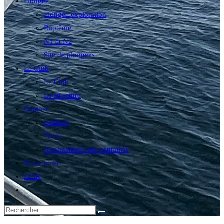
Plongée
Plongée exploration
Baptême
N1 et N2
Site de plongées
Le Club
Le Club
La structure
Contact
Contact
Tarifs
Abonnement aux actualités
Nous situer
Liens
Toggle
website
search