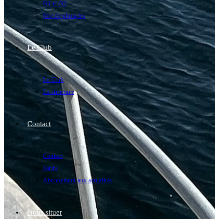
N1 et N2
Site de plongées
Le Club
Le Club
La structure
Contact
Contact
Tarifs
Abonnement aux actualités
Nous situer