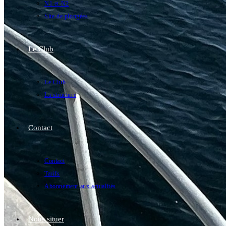
N1 et N2
Site de plongées
Le Club
Le Club
La structure
Contact
Contact
Tarifs
Abonnement aux actualités
Nous situer