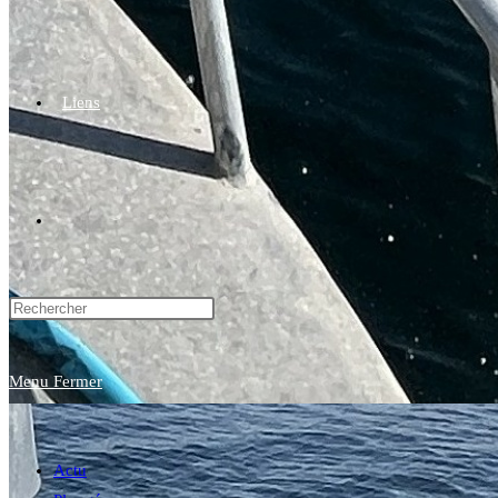
Liens
Toggle
website
Menu
Fermer
search
Actu