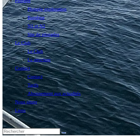
Plongée
Plongée exploration
Baptême
N1 et N2
Site de plongées
Le Club
Le Club
La structure
Contact
Contact
Tarifs
Abonnement aux actualités
Nous situer
Liens
Toggle
website
search