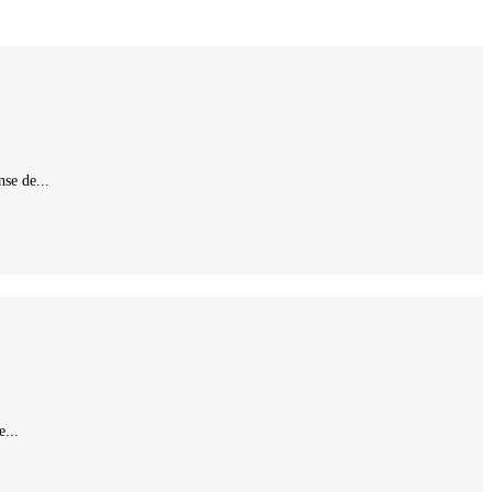
se de...
...