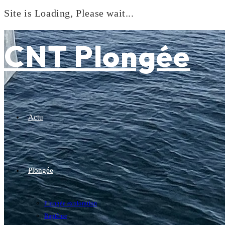
Site is Loading, Please wait...
Skip
to
CNT Plongée
content
Actu
Plongée
Plongée exploration
Baptême