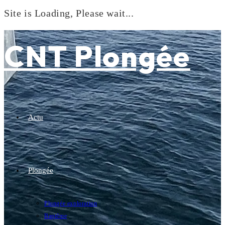
Site is Loading, Please wait...
Skip
to
CNT Plongée
content
Actu
Plongée
Plongée exploration
Baptême