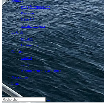
Plongée
Plongée exploration
Baptême
N1 et N2
Site de plongées
Le Club
Le Club
La structure
Contact
Contact
Tarifs
Abonnement aux actualités
Nous situer
Liens
Toggle
website
search