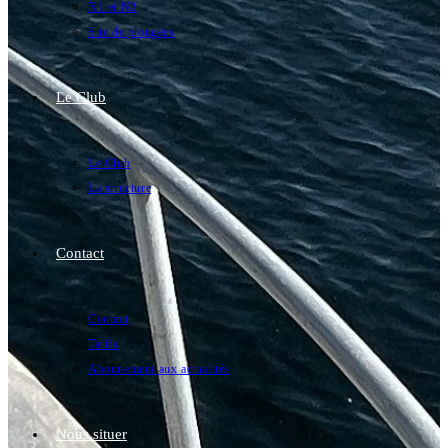
N1 et N2
Site de plongées
Le Club
Le Club
La structure
Contact
Contact
Tarifs
Abonnement aux actualités
Nous situer