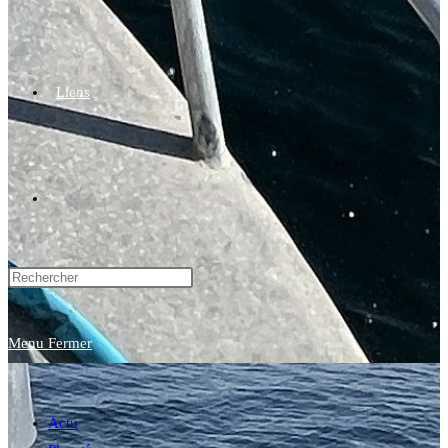
Liens
Toggle
website
Menu
Fermer
search
Actu