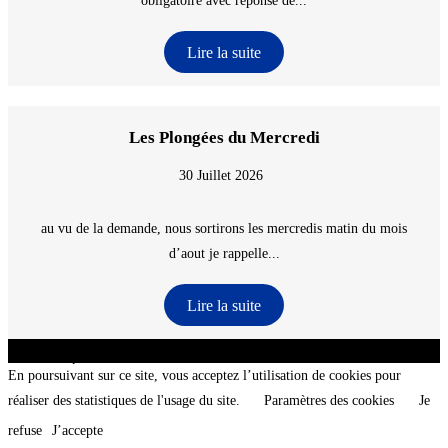
obligatoire avec reponse de...
Lire la suite
Les Plongées du Mercredi
30 Juillet 2026
au vu de la demande, nous sortirons les mercredis matin du mois
d’aout je rappelle...
Lire la suite
CNT - Club Nautique de La Turballe - Section plongée sous-marine - Département 44
Loire-Atlantique - @2026 CNT
En poursuivant sur ce site, vous acceptez l’utilisation de cookies pour
réaliser des statistiques de l'usage du site.
Paramètres des cookies
Je
refuse
J’accepte