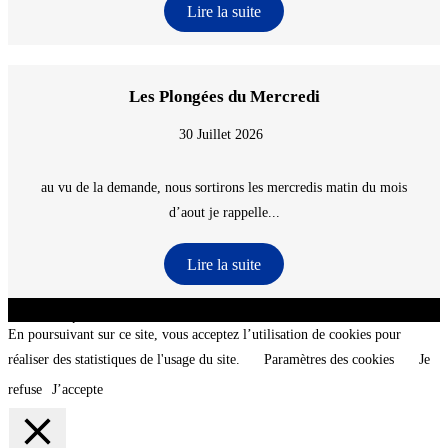
Lire la suite
Les Plongées du Mercredi
30 Juillet 2026
au vu de la demande, nous sortirons les mercredis matin du mois
d’aout je rappelle...
Lire la suite
CNT - Club Nautique de La Turballe - Section plongée sous-marine - Département 44
Loire-Atlantique - @2026 CNT
En poursuivant sur ce site, vous acceptez l’utilisation de cookies pour
réaliser des statistiques de l'usage du site.
Paramètres des cookies
Je
refuse
J’accepte