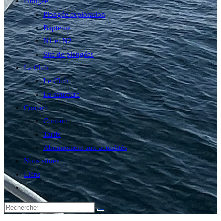
Plongée
Plongée exploration
Baptême
N1 et N2
Site de plongées
Le Club
Le Club
La structure
Contact
Contact
Tarifs
Abonnement aux actualités
Nous situer
Liens
Toggle
website
search