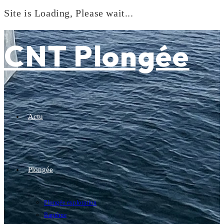
Site is Loading, Please wait...
Skip
to
CNT Plongée
content
Actu
Plongée
Plongée exploration
Baptême