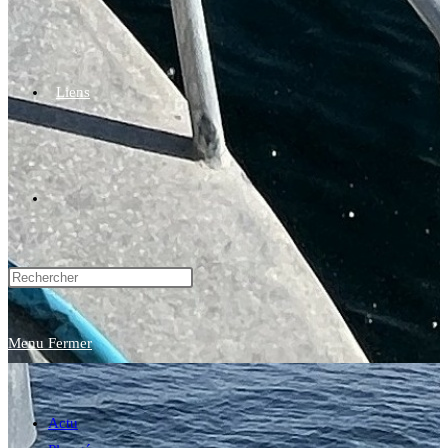
Liens
Toggle
website
Menu
Fermer
search
Actu