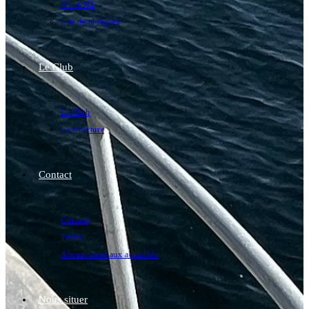
N1 et N2
Site de plongées
Le Club
Le Club
La structure
Contact
Contact
Tarifs
Abonnement aux actualités
Nous situer