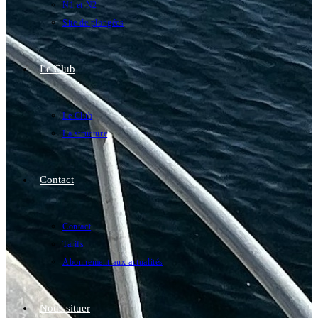
N1 et N2
Site de plongées
Le Club
Le Club
La structure
Contact
Contact
Tarifs
Abonnement aux actualités
Nous situer