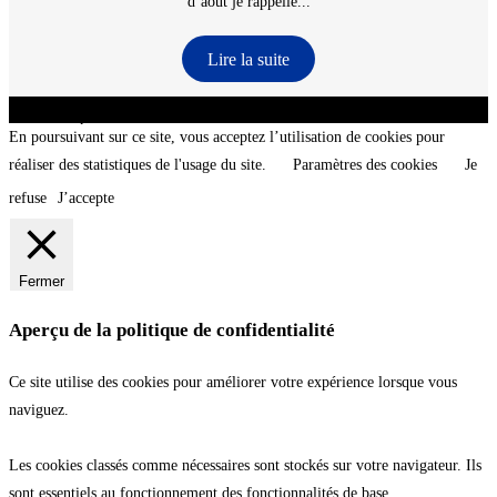
d’aout je rappelle...
Lire la suite
CNT - Club Nautique de La Turballe - Section plongée sous-marine - Département 44
Loire-Atlantique - @2026 CNT
En poursuivant sur ce site, vous acceptez l’utilisation de cookies pour
réaliser des statistiques de l'usage du site.
Paramètres des cookies
Je
refuse
J’accepte
Fermer
Aperçu de la politique de confidentialité
Ce site utilise des cookies pour améliorer votre expérience lorsque vous
naviguez.
Les cookies classés comme nécessaires sont stockés sur votre navigateur. Ils
sont essentiels au fonctionnement des fonctionnalités de base.