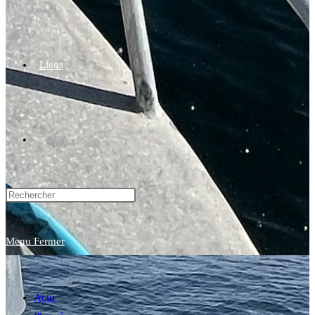
Liens
Toggle
website
Menu
Fermer
search
Actu