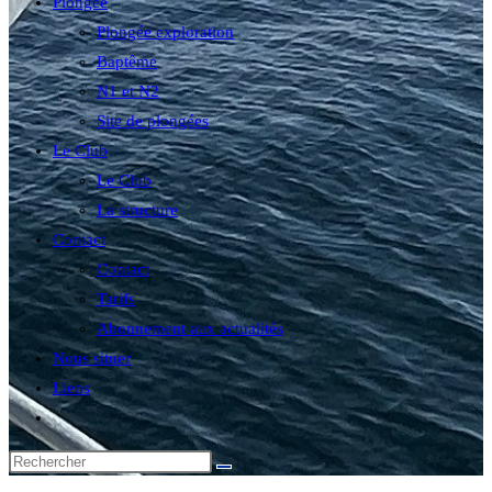
Plongée
Plongée exploration
Baptême
N1 et N2
Site de plongées
Le Club
Le Club
La structure
Contact
Contact
Tarifs
Abonnement aux actualités
Nous situer
Liens
Toggle
website
search