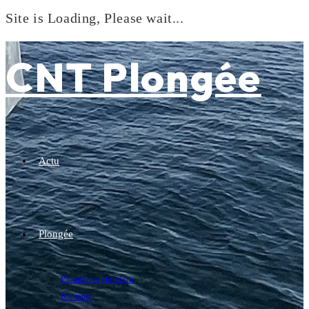
Site is Loading, Please wait...
Skip
to
CNT Plongée
content
Actu
Plongée
Plongée exploration
Baptême