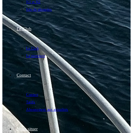
N1 et N2
Site de plongées
Le Club
Le Club
La structure
Contact
Contact
Tarifs
Abonnement aux actualités
Nous situer