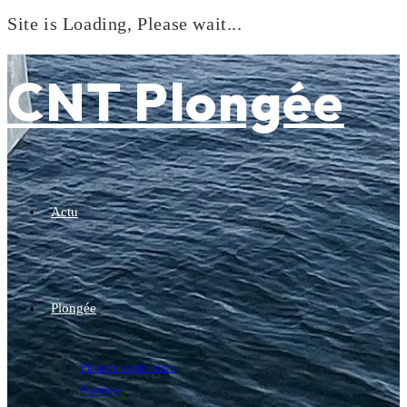
Site is Loading, Please wait...
Skip
to
CNT Plongée
content
Actu
Plongée
Plongée exploration
Baptême