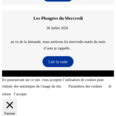
Les Plongées du Mercredi
30 Juillet 2026
au vu de la demande, nous sortirons les mercredis matin du mois
d’aout je rappelle...
Lire la suite
CNT - Club Nautique de La Turballe - Section plongée sous-marine - Département 44
Loire-Atlantique - @2026 CNT
En poursuivant sur ce site, vous acceptez l’utilisation de cookies pour
réaliser des statistiques de l'usage du site.
Paramètres des cookies
Je
refuse
J’accepte
Fermer