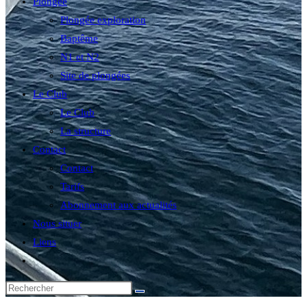
Plongée
Plongée exploration
Baptême
N1 et N2
Site de plongées
Le Club
Le Club
La structure
Contact
Contact
Tarifs
Abonnement aux actualités
Nous situer
Liens
Toggle
website
search