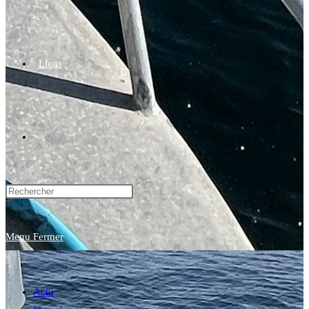
Liens
Toggle
website
Menu
Fermer
search
Actu