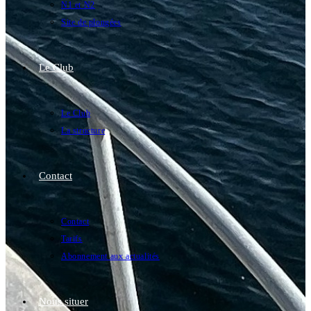
N1 et N2
Site de plongées
Le Club
Le Club
La structure
Contact
Contact
Tarifs
Abonnement aux actualités
Nous situer