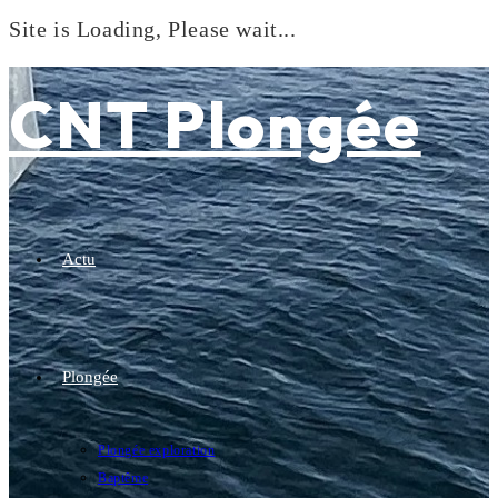
Site is Loading, Please wait...
Skip
to
CNT Plongée
content
Actu
Plongée
Plongée exploration
Baptême