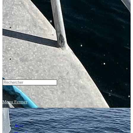
Liens
Toggle
website
Menu
Fermer
search
Actu