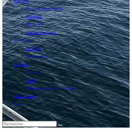
Plongée
Plongée exploration
Baptême
N1 et N2
Site de plongées
Le Club
Le Club
La structure
Contact
Contact
Tarifs
Abonnement aux actualités
Nous situer
Liens
Toggle
website
search