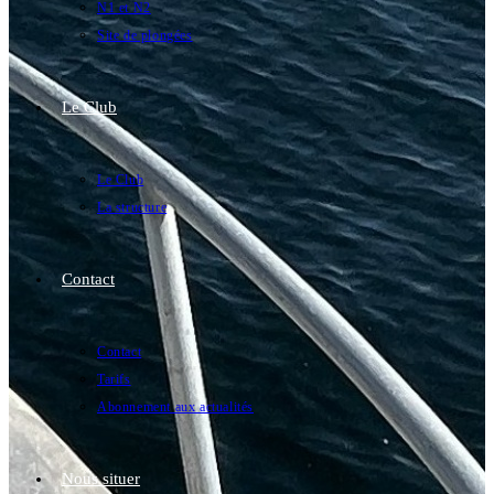
N1 et N2
Site de plongées
Le Club
Le Club
La structure
Contact
Contact
Tarifs
Abonnement aux actualités
Nous situer