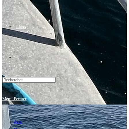
Liens
Toggle
website
Menu
Fermer
search
Actu