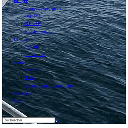
Plongée
Plongée exploration
Baptême
N1 et N2
Site de plongées
Le Club
Le Club
La structure
Contact
Contact
Tarifs
Abonnement aux actualités
Nous situer
Liens
Toggle
website
search