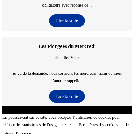
obligatoire avec reponse de...
Lire la suite
Les Plongées du Mercredi
30 Juillet 2026
au vu de la demande, nous sortirons les mercredis matin du mois
d’aout je rappelle...
Lire la suite
CNT - Club Nautique de La Turballe - Section plongée sous-marine - Département 44
Loire-Atlantique - @2026 CNT
En poursuivant sur ce site, vous acceptez l’utilisation de cookies pour
réaliser des statistiques de l'usage du site.
Paramètres des cookies
Je
refuse
J’accepte