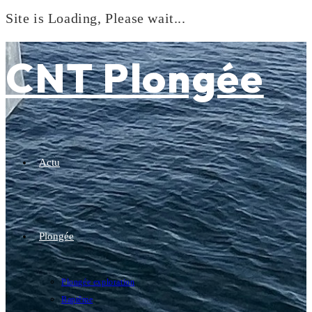
Site is Loading, Please wait...
Skip
to
CNT Plongée
content
Actu
Plongée
Plongée exploration
Baptême