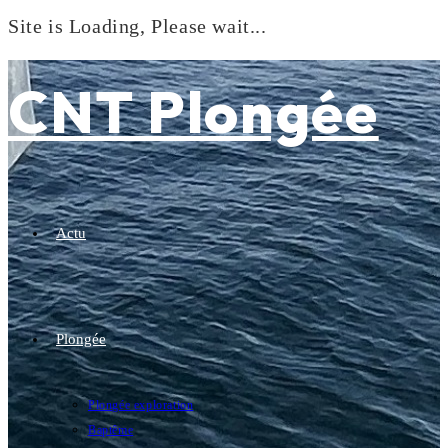
Site is Loading, Please wait...
Skip
to
CNT Plongée
content
Actu
Plongée
Plongée exploration
Baptême