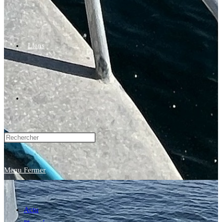
Liens
Toggle
website
Menu
Fermer
search
Actu