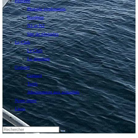
Plongée
Plongée exploration
Baptême
N1 et N2
Site de plongées
Le Club
Le Club
La structure
Contact
Contact
Tarifs
Abonnement aux actualités
Nous situer
Liens
Toggle
website
search