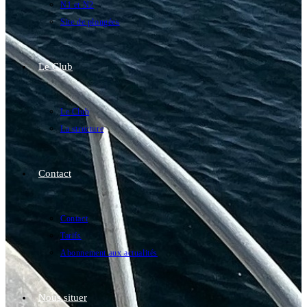
N1 et N2
Site de plongées
Le Club
Le Club
La structure
Contact
Contact
Tarifs
Abonnement aux actualités
Nous situer