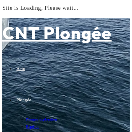
Site is Loading, Please wait...
Skip
to
CNT Plongée
content
Actu
Plongée
Plongée exploration
Baptême