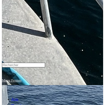
Liens
Toggle
website
Menu
Fermer
search
Actu