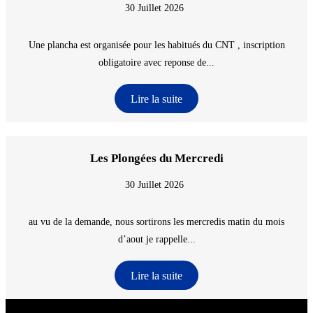
30 Juillet 2026
Une plancha est organisée pour les habitués du CNT , inscription
obligatoire avec reponse de...
Lire la suite
Les Plongées du Mercredi
30 Juillet 2026
au vu de la demande, nous sortirons les mercredis matin du mois
d’aout je rappelle...
Lire la suite
CNT - Club Nautique de La Turballe - Section plongée sous-marine - Département 44
Loire-Atlantique - @2026 CNT