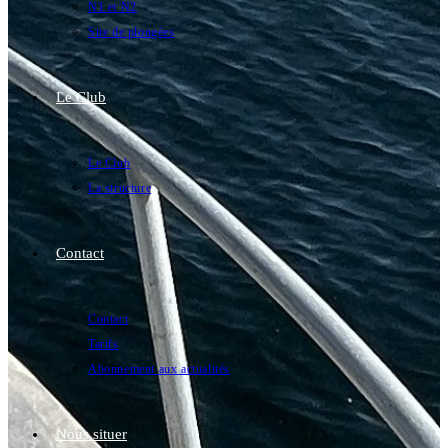
N1 et N2
Site de plongées
Le Club
Le Club
La structure
Contact
Contact
Tarifs
Abonnement aux actualités
Nous situer