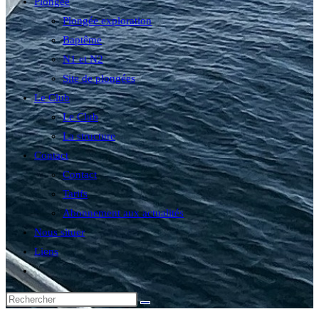
Plongée
Plongée exploration
Baptême
N1 et N2
Site de plongées
Le Club
Le Club
La structure
Contact
Contact
Tarifs
Abonnement aux actualités
Nous situer
Liens
Toggle
website
search