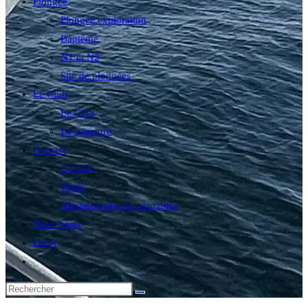
Plongée
Plongée exploration
Baptême
N1 et N2
Site de plongées
Le Club
Le Club
La structure
Contact
Contact
Tarifs
Abonnement aux actualités
Nous situer
Liens
Toggle
website
search