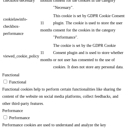
checkbox-necessary
months
consent for the cookies in the category
"Necessary".
This cookie is set by GDPR Cookie Consent
cookielawinfo-
11
plugin. The cookie is used to store the user
checkbox-
months
consent for the cookies in the category
performance
"Performance".
The cookie is set by the GDPR Cookie
11
Consent plugin and is used to store whether
viewed_cookie_policy
months
or not user has consented to the use of
cookies. It does not store any personal data.
Functional
Functional
Functional cookies help to perform certain functionalities like sharing the
content of the website on social media platforms, collect feedbacks, and
other third-party features.
Performance
Performance
Performance cookies are used to understand and analyze the key