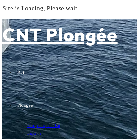
Site is Loading, Please wait...
Skip
to
CNT Plongée
content
Actu
Plongée
Plongée exploration
Baptême