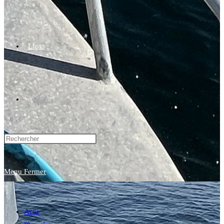
Liens
Toggle
website
Menu
Fermer
search
Actu