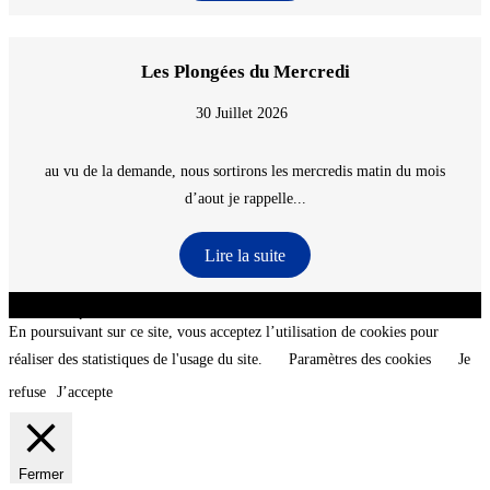
Les Plongées du Mercredi
30 Juillet 2026
au vu de la demande, nous sortirons les mercredis matin du mois
d’aout je rappelle...
Lire la suite
CNT - Club Nautique de La Turballe - Section plongée sous-marine - Département 44
Loire-Atlantique - @2026 CNT
En poursuivant sur ce site, vous acceptez l’utilisation de cookies pour
réaliser des statistiques de l'usage du site.
Paramètres des cookies
Je
refuse
J’accepte
Fermer