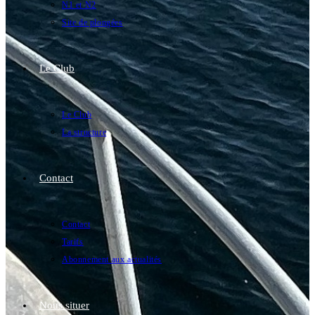
N1 et N2
Site de plongées
Le Club
Le Club
La structure
Contact
Contact
Tarifs
Abonnement aux actualités
Nous situer