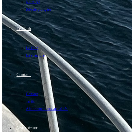
N1 et N2
Site de plongées
Le Club
Le Club
La structure
Contact
Contact
Tarifs
Abonnement aux actualités
Nous situer