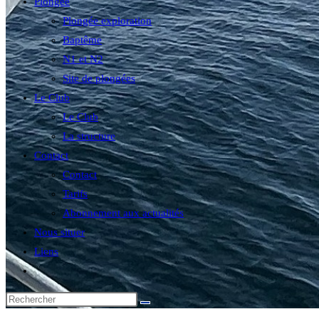
Plongée
Plongée exploration
Baptême
N1 et N2
Site de plongées
Le Club
Le Club
La structure
Contact
Contact
Tarifs
Abonnement aux actualités
Nous situer
Liens
Toggle
website
search