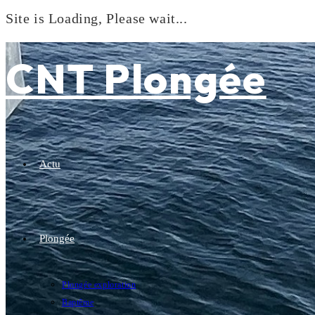
Site is Loading, Please wait...
Skip
to
CNT Plongée
content
Actu
Plongée
Plongée exploration
Baptême