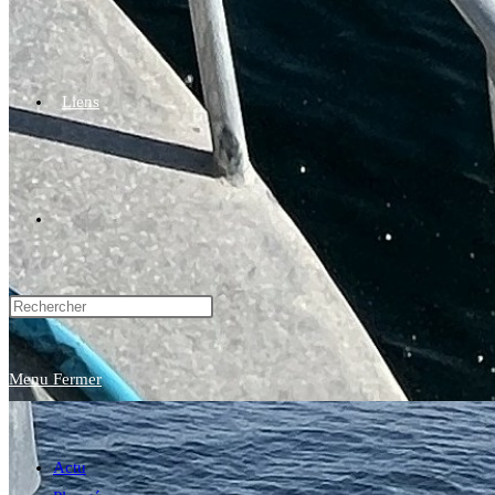
Liens
Toggle
website
Menu
Fermer
search
Actu