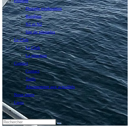
Plongée
Plongée exploration
Baptême
N1 et N2
Site de plongées
Le Club
Le Club
La structure
Contact
Contact
Tarifs
Abonnement aux actualités
Nous situer
Liens
Toggle
website
search