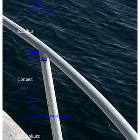
N1 et N2
Site de plongées
Le Club
Le Club
La structure
Contact
Contact
Tarifs
Abonnement aux actualités
Nous situer