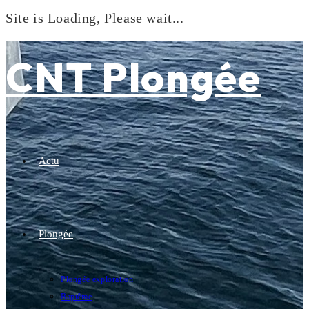
Site is Loading, Please wait...
Skip
to
CNT Plongée
content
Actu
Plongée
Plongée exploration
Baptême