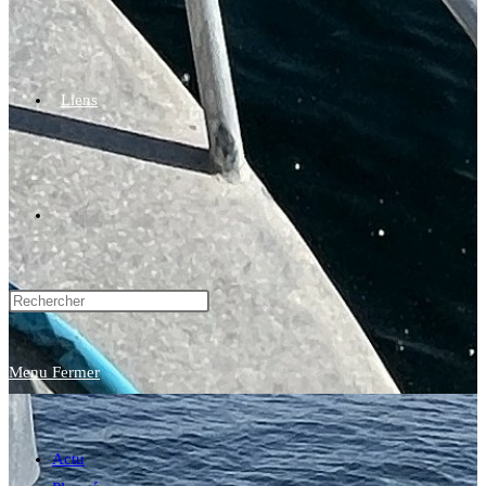
Liens
Toggle
website
Menu
Fermer
search
Actu