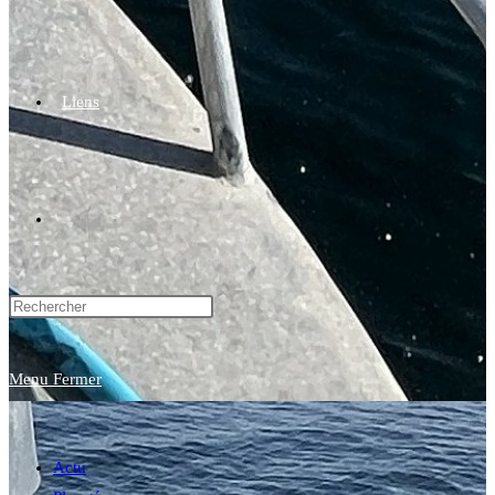
Liens
Toggle
website
Menu
Fermer
search
Actu