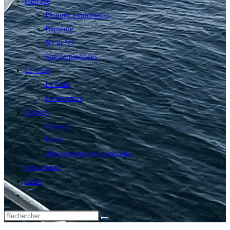
Plongée
Plongée exploration
Baptême
N1 et N2
Site de plongées
Le Club
Le Club
La structure
Contact
Contact
Tarifs
Abonnement aux actualités
Nous situer
Liens
Toggle
website
search