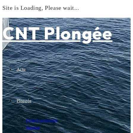
Site is Loading, Please wait...
Skip
to
CNT Plongée
content
Actu
Plongée
Plongée exploration
Baptême