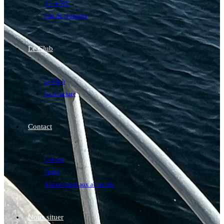
N1 et N2
Site de plongées
Le Club
Le Club
La structure
Contact
Contact
Tarifs
Abonnement aux actualités
Nous situer