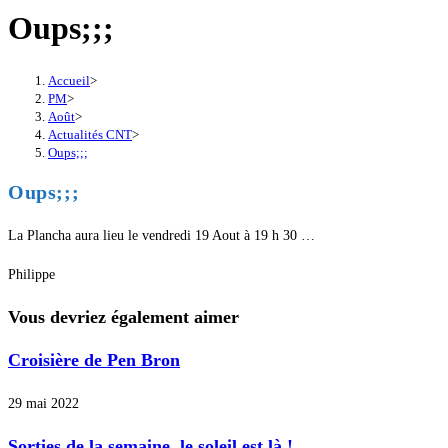
Oups;;;
Accueil
>
PM
>
Août
>
Actualités CNT
>
Oups;;;
Oups;;;
La Plancha aura lieu le vendredi 19 Aout à 19 h 30 …
Philippe
Vous devriez également aimer
Croisière de Pen Bron
29 mai 2022
Sorties de la semaine, le soleil est là !