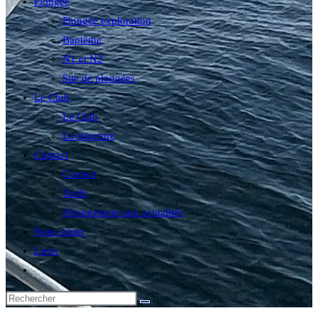
Plongée
Plongée exploration
Baptême
N1 et N2
Site de plongées
Le Club
Le Club
La structure
Contact
Contact
Tarifs
Abonnement aux actualités
Nous situer
Liens
Toggle
website
search