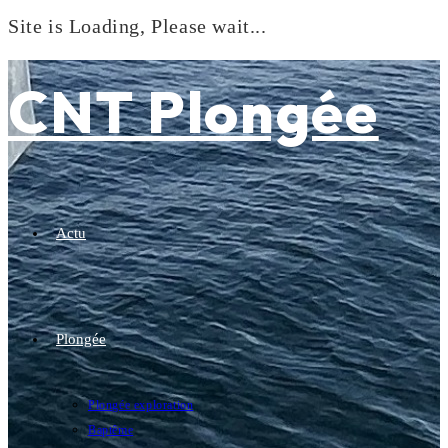
Site is Loading, Please wait...
Skip
to
CNT Plongée
content
Actu
Plongée
Plongée exploration
Baptême