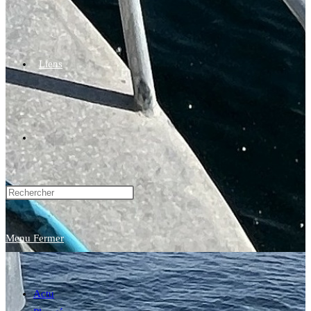
Liens
Toggle
website
Menu
Fermer
search
Actu