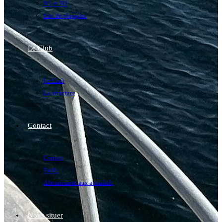
N1 et N2
Site de plongées
Le Club
Le Club
La structure
Contact
Contact
Tarifs
Abonnement aux actualités
Nous situer