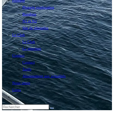
Plongée
Plongée exploration
Baptême
N1 et N2
Site de plongées
Le Club
Le Club
La structure
Contact
Contact
Tarifs
Abonnement aux actualités
Nous situer
Liens
Toggle
website
search