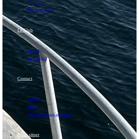
N1 et N2
Site de plongées
Le Club
Le Club
La structure
Contact
Contact
Tarifs
Abonnement aux actualités
Nous situer