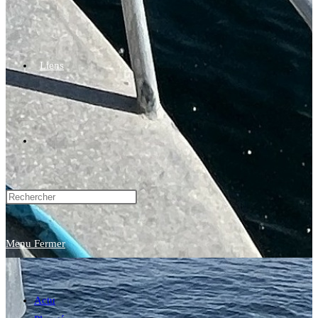
Liens
Toggle
website
Menu
Fermer
search
Actu