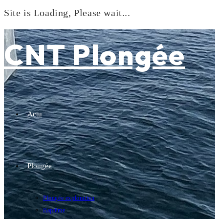
Site is Loading, Please wait...
Skip
to
CNT Plongée
content
Actu
Plongée
Plongée exploration
Baptême