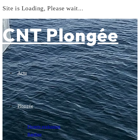
Site is Loading, Please wait...
Skip
to
CNT Plongée
content
Actu
Plongée
Plongée exploration
Baptême