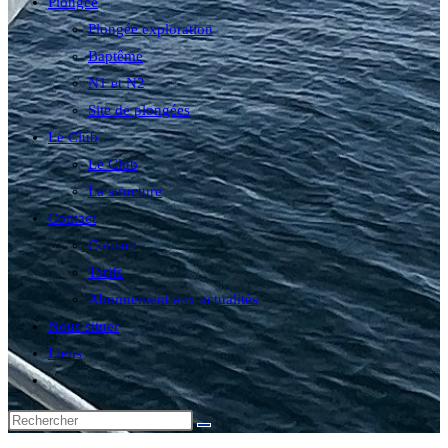
Plongée
Plongée exploration
Baptême
N1 et N2
Site de plongées
Le Club
Le Club
La structure
Contact
Contact
Tarifs
Abonnement aux actualités
Nous situer
Liens
Toggle
website
search