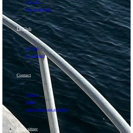
N1 et N2
Site de plongées
Le Club
Le Club
La structure
Contact
Contact
Tarifs
Abonnement aux actualités
Nous situer