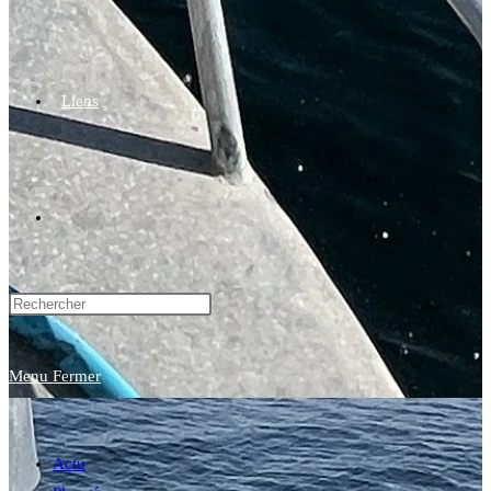
Liens
Toggle
website
Menu
Fermer
search
Actu