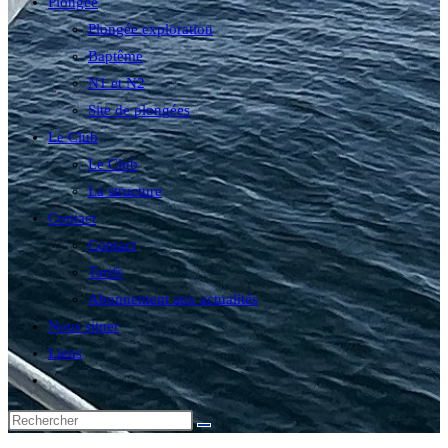
Plongée
Plongée exploration
Baptême
N1 et N2
Site de plongées
Le Club
Le Club
La structure
Contact
Contact
Tarifs
Abonnement aux actualités
Nous situer
Liens
Toggle
website
search