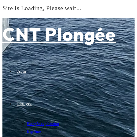
Site is Loading, Please wait...
Skip
to
CNT Plongée
content
Actu
Plongée
Plongée exploration
Baptême