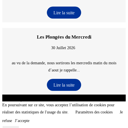
Lire la suite
Les Plongées du Mercredi
30 Juillet 2026
au vu de la demande, nous sortirons les mercredis matin du mois
d’aout je rappelle...
Lire la suite
CNT - Club Nautique de La Turballe - Section plongée sous-marine - Département 44
Loire-Atlantique - @2026 CNT
En poursuivant sur ce site, vous acceptez l’utilisation de cookies pour
réaliser des statistiques de l'usage du site.
Paramètres des cookies
Je
refuse
J’accepte