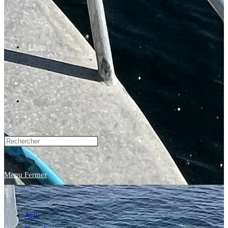
Liens
Toggle
website
Menu
Fermer
search
Actu