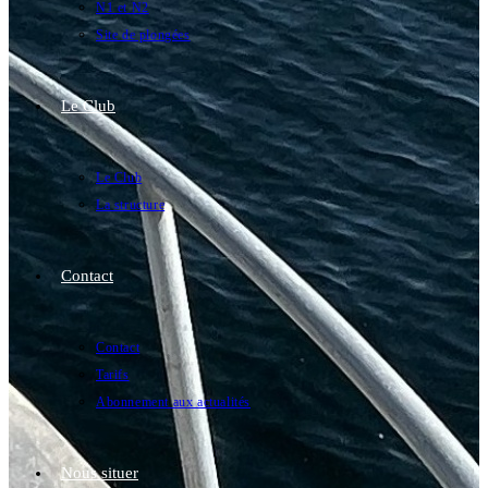
N1 et N2
Site de plongées
Le Club
Le Club
La structure
Contact
Contact
Tarifs
Abonnement aux actualités
Nous situer