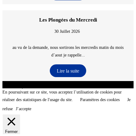
Les Plongées du Mercredi
30 Juillet 2026
au vu de la demande, nous sortirons les mercredis matin du mois
d’aout je rappelle...
Lire la suite
CNT - Club Nautique de La Turballe - Section plongée sous-marine - Département 44
Loire-Atlantique - @2026 CNT
En poursuivant sur ce site, vous acceptez l’utilisation de cookies pour
réaliser des statistiques de l'usage du site.
Paramètres des cookies
Je
refuse
J’accepte
Fermer