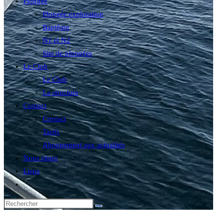
Plongée
Plongée exploration
Baptême
N1 et N2
Site de plongées
Le Club
Le Club
La structure
Contact
Contact
Tarifs
Abonnement aux actualités
Nous situer
Liens
Toggle
website
search