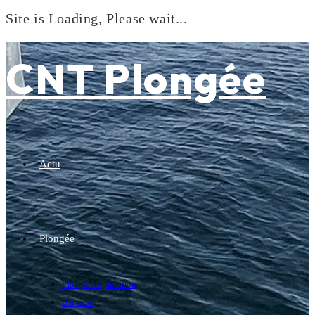
Site is Loading, Please wait...
Skip
to
CNT Plongée
content
Actu
Plongée
Plongée exploration
Baptême