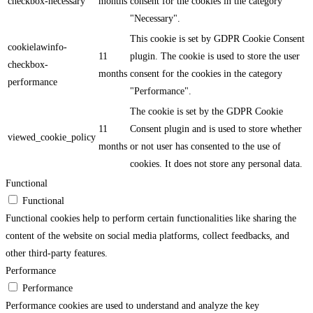
checkbox-necessary
months
consent for the cookies in the category
"Necessary".
This cookie is set by GDPR Cookie Consent
cookielawinfo-
11
plugin. The cookie is used to store the user
checkbox-
months
consent for the cookies in the category
performance
"Performance".
The cookie is set by the GDPR Cookie
11
Consent plugin and is used to store whether
viewed_cookie_policy
months
or not user has consented to the use of
cookies. It does not store any personal data.
Functional
Functional
Functional cookies help to perform certain functionalities like sharing the
content of the website on social media platforms, collect feedbacks, and
other third-party features.
Performance
Performance
Performance cookies are used to understand and analyze the key