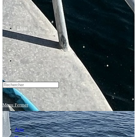
Liens
Toggle
website
Menu
Fermer
search
Actu