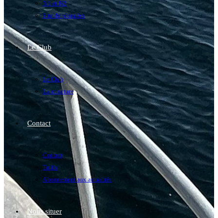
N1 et N2
Site de plongées
Le Club
Le Club
La structure
Contact
Contact
Tarifs
Abonnement aux actualités
Nous situer