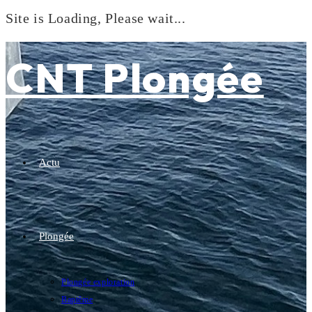
Site is Loading, Please wait...
Skip
to
CNT Plongée
content
Actu
Plongée
Plongée exploration
Baptême