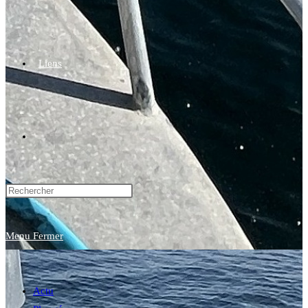
Liens
Toggle
website
Menu
Fermer
search
Actu