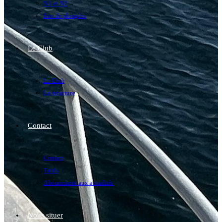
N1 et N2
Site de plongées
Le Club
Le Club
La structure
Contact
Contact
Tarifs
Abonnement aux actualités
Nous situer