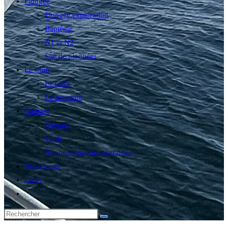
Plongée
Plongée exploration
Baptême
N1 et N2
Site de plongées
Le Club
Le Club
La structure
Contact
Contact
Tarifs
Abonnement aux actualités
Nous situer
Liens
Toggle
website
search