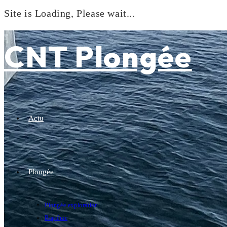
Site is Loading, Please wait...
Skip
to
CNT Plongée
content
Actu
Plongée
Plongée exploration
Baptême