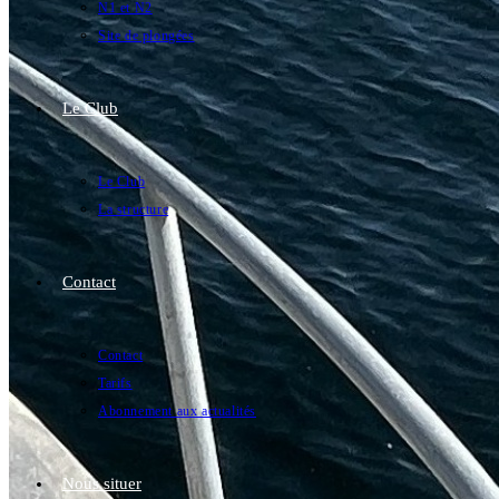
N1 et N2
Site de plongées
Le Club
Le Club
La structure
Contact
Contact
Tarifs
Abonnement aux actualités
Nous situer