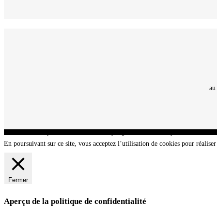
au
CNT - Club Nautique de La Turballe - Section plongée sous-marine - Département 44 Loir
En poursuivant sur ce site, vous acceptez l’utilisation de cookies pour réaliser 
Fermer
Aperçu de la politique de confidentialité