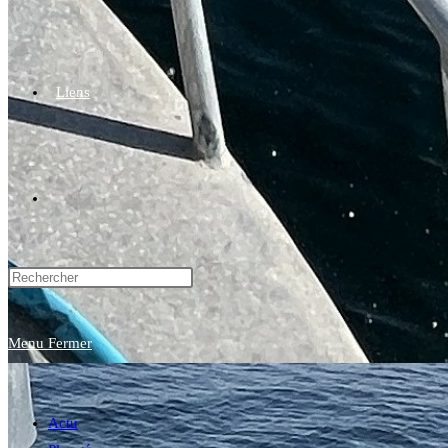
Liens
Toggle
website
Menu
Fermer
search
Actu