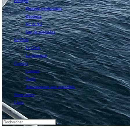
Plongée
Plongée exploration
Baptême
N1 et N2
Site de plongées
Le Club
Le Club
La structure
Contact
Contact
Tarifs
Abonnement aux actualités
Nous situer
Liens
Toggle
website
search