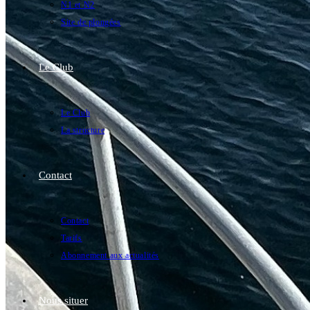
N1 et N2
Site de plongées
Le Club
Le Club
La structure
Contact
Contact
Tarifs
Abonnement aux actualités
Nous situer