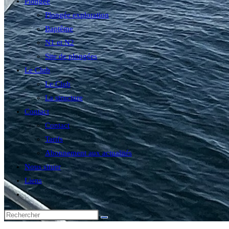
Plongée
Plongée exploration
Baptême
N1 et N2
Site de plongées
Le Club
Le Club
La structure
Contact
Contact
Tarifs
Abonnement aux actualités
Nous situer
Liens
Toggle
website
search