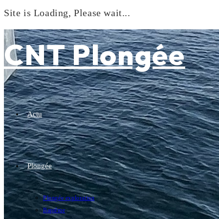
Site is Loading, Please wait...
Skip
to
CNT Plongée
content
Actu
Plongée
Plongée exploration
Baptême