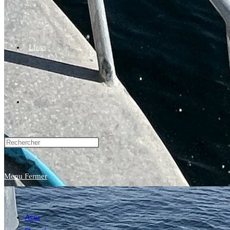
Liens
Toggle
website
Menu
Fermer
search
Actu