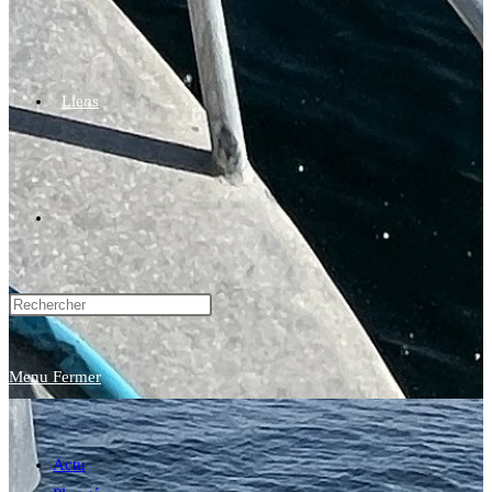
Liens
Toggle
website
Menu
Fermer
search
Actu