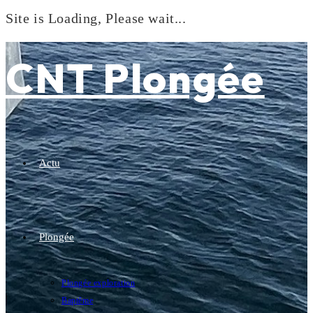
Site is Loading, Please wait...
Skip
to
CNT Plongée
content
Actu
Plongée
Plongée exploration
Baptême