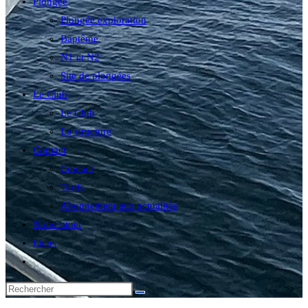
Plongée
Plongée exploration
Baptême
N1 et N2
Site de plongées
Le Club
Le Club
La structure
Contact
Contact
Tarifs
Abonnement aux actualités
Nous situer
Liens
Toggle
website
search