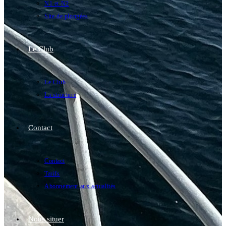
N1 et N2
Site de plongées
Le Club
Le Club
La structure
Contact
Contact
Tarifs
Abonnement aux actualités
Nous situer