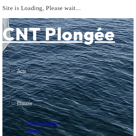
Site is Loading, Please wait...
Skip
to
CNT Plongée
content
Actu
Plongée
Plongée exploration
Baptême