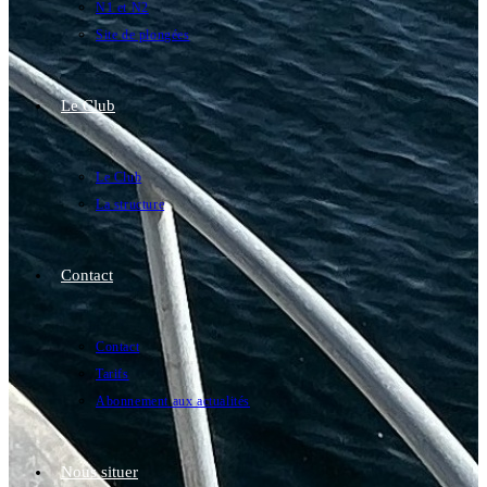
N1 et N2
Site de plongées
Le Club
Le Club
La structure
Contact
Contact
Tarifs
Abonnement aux actualités
Nous situer