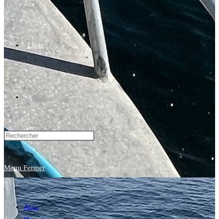
Liens
Toggle
website
Menu
Fermer
search
Actu