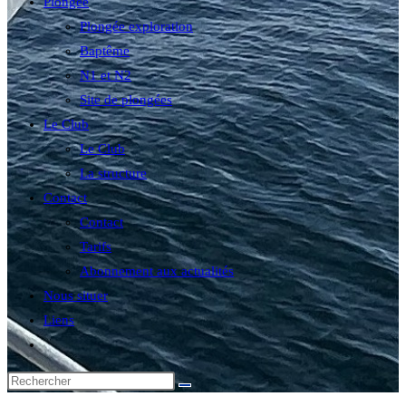
Plongée
Plongée exploration
Baptême
N1 et N2
Site de plongées
Le Club
Le Club
La structure
Contact
Contact
Tarifs
Abonnement aux actualités
Nous situer
Liens
Toggle
website
search