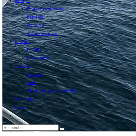
Plongée
Plongée exploration
Baptême
N1 et N2
Site de plongées
Le Club
Le Club
La structure
Contact
Contact
Tarifs
Abonnement aux actualités
Nous situer
Liens
Toggle
website
search