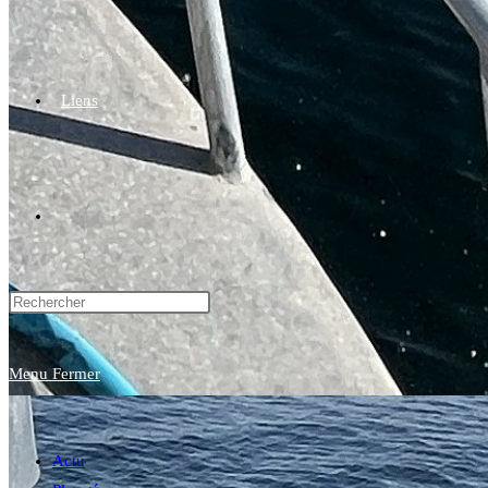
Liens
Toggle
website
Menu
Fermer
search
Actu