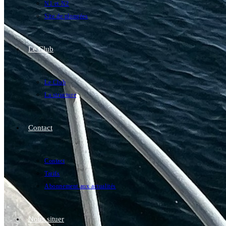
N1 et N2
Site de plongées
Le Club
Le Club
La structure
Contact
Contact
Tarifs
Abonnement aux actualités
Nous situer