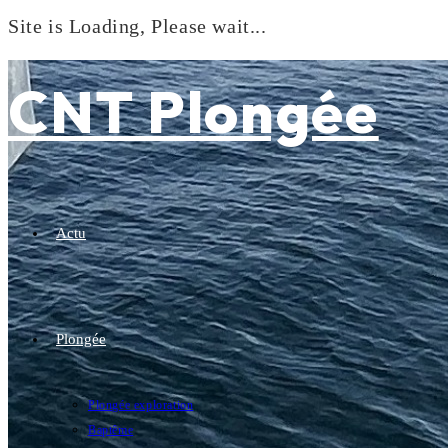
Site is Loading, Please wait...
Skip
to
CNT Plongée
content
Actu
Plongée
Plongée exploration
Baptême