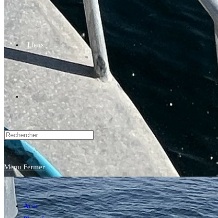
Liens
Toggle
website
Menu
Fermer
search
Actu