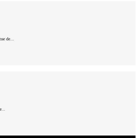
se de...
...