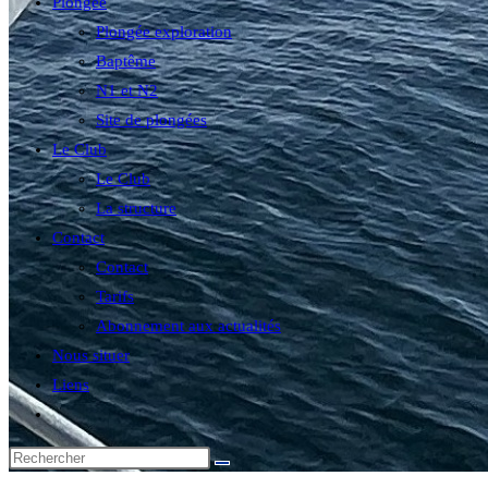
Plongée
Plongée exploration
Baptême
N1 et N2
Site de plongées
Le Club
Le Club
La structure
Contact
Contact
Tarifs
Abonnement aux actualités
Nous situer
Liens
Toggle
website
search