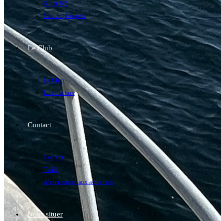
N1 et N2
Site de plongées
Le Club
Le Club
La structure
Contact
Contact
Tarifs
Abonnement aux actualités
Nous situer