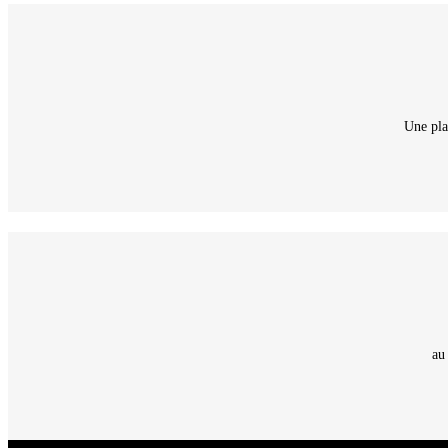
Une pla
au
CNT - Club Nautique de La Turballe - Section plongée sous-marine - Département 44 Loir