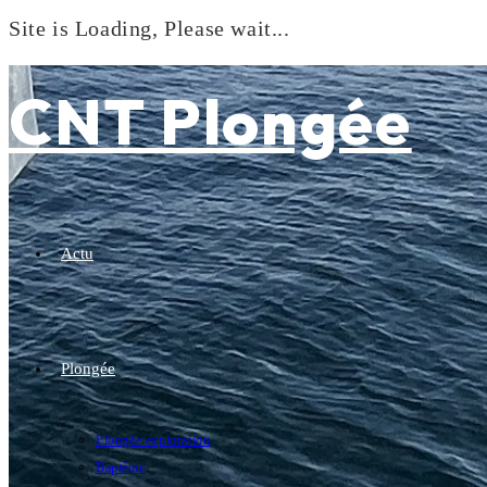
Site is Loading, Please wait...
Skip
to
CNT Plongée
content
Actu
Plongée
Plongée exploration
Baptême