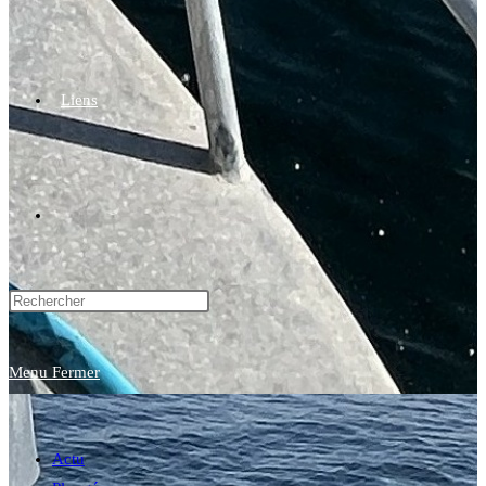
Liens
Toggle
website
Menu
Fermer
search
Actu