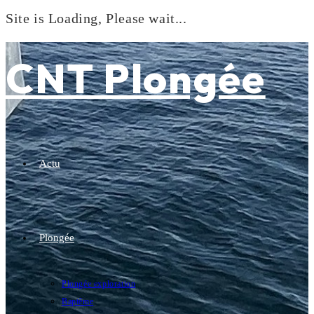
Site is Loading, Please wait...
Skip
to
CNT Plongée
content
Actu
Plongée
Plongée exploration
Baptême