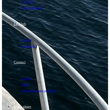
N1 et N2
Site de plongées
Le Club
Le Club
La structure
Contact
Contact
Tarifs
Abonnement aux actualités
Nous situer