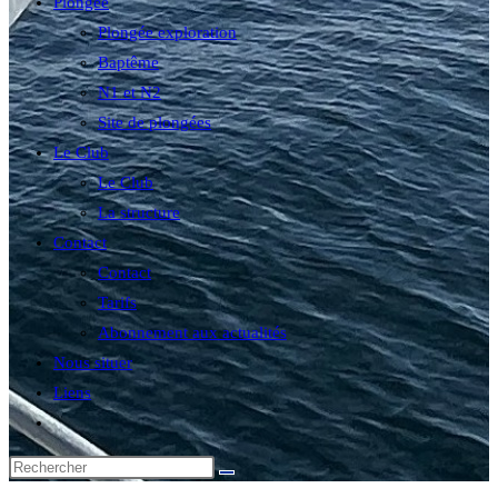
Plongée
Plongée exploration
Baptême
N1 et N2
Site de plongées
Le Club
Le Club
La structure
Contact
Contact
Tarifs
Abonnement aux actualités
Nous situer
Liens
Toggle
website
search