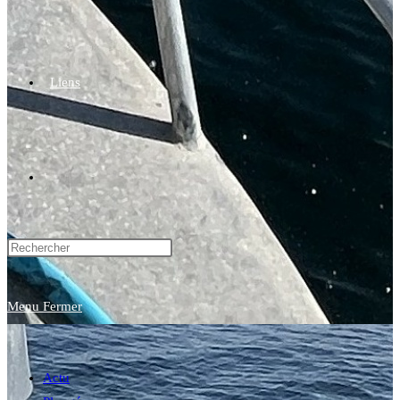
Liens
Toggle
website
Menu
Fermer
search
Actu