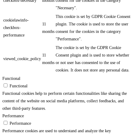
checkbox-necessary
months
consent for the cookies in the category
"Necessary".
This cookie is set by GDPR Cookie Consent
cookielawinfo-
11
plugin. The cookie is used to store the user
checkbox-
months
consent for the cookies in the category
performance
"Performance".
The cookie is set by the GDPR Cookie
11
Consent plugin and is used to store whether
viewed_cookie_policy
months
or not user has consented to the use of
cookies. It does not store any personal data.
Functional
Functional
Functional cookies help to perform certain functionalities like sharing the
content of the website on social media platforms, collect feedbacks, and
other third-party features.
Performance
Performance
Performance cookies are used to understand and analyze the key