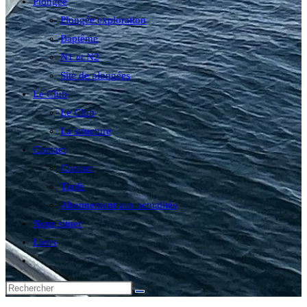
Plongée
Plongée exploration
Baptême
N1 et N2
Site de plongées
Le Club
Le Club
La structure
Contact
Contact
Tarifs
Abonnement aux actualités
Nous situer
Liens
Toggle
website
search