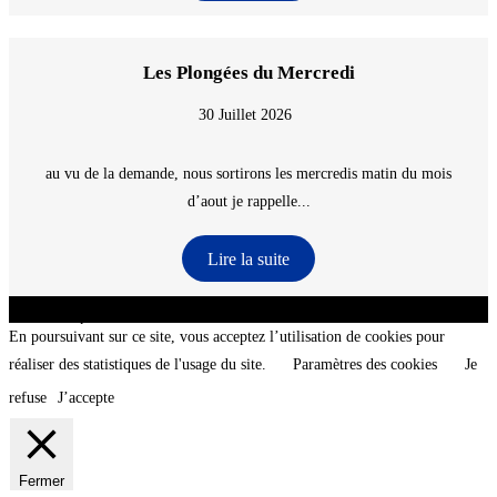
Les Plongées du Mercredi
30 Juillet 2026
au vu de la demande, nous sortirons les mercredis matin du mois
d’aout je rappelle...
Lire la suite
CNT - Club Nautique de La Turballe - Section plongée sous-marine - Département 44
Loire-Atlantique - @2026 CNT
En poursuivant sur ce site, vous acceptez l’utilisation de cookies pour
réaliser des statistiques de l'usage du site.
Paramètres des cookies
Je
refuse
J’accepte
Fermer