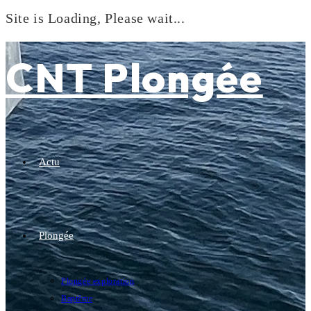
Site is Loading, Please wait...
Skip
to
CNT Plongée
content
Actu
Plongée
Plongée exploration
Baptême