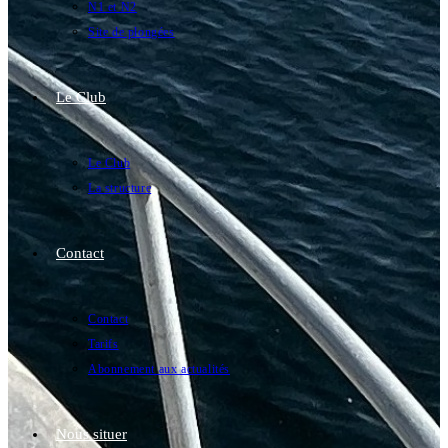
N1 et N2
Site de plongées
Le Club
Le Club
La structure
Contact
Contact
Tarifs
Abonnement aux actualités
Nous situer