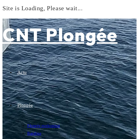
Site is Loading, Please wait...
Skip
to
CNT Plongée
content
Actu
Plongée
Plongée exploration
Baptême