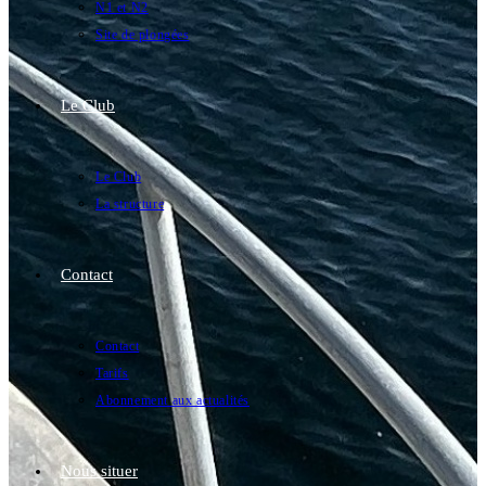
N1 et N2
Site de plongées
Le Club
Le Club
La structure
Contact
Contact
Tarifs
Abonnement aux actualités
Nous situer