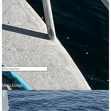
Liens
Toggle
website
Menu
Fermer
search
Actu