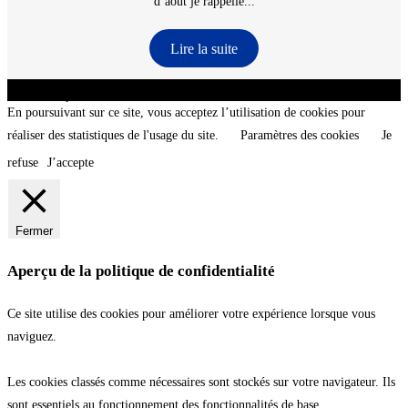
d’aout je rappelle...
Lire la suite
CNT - Club Nautique de La Turballe - Section plongée sous-marine - Département 44
Loire-Atlantique - @2026 CNT
En poursuivant sur ce site, vous acceptez l’utilisation de cookies pour
réaliser des statistiques de l'usage du site.
Paramètres des cookies
Je
refuse
J’accepte
Fermer
Aperçu de la politique de confidentialité
Ce site utilise des cookies pour améliorer votre expérience lorsque vous
naviguez.
Les cookies classés comme nécessaires sont stockés sur votre navigateur. Ils
sont essentiels au fonctionnement des fonctionnalités de base.