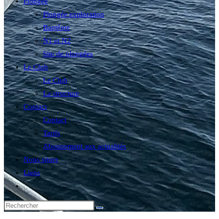
Plongée
Plongée exploration
Baptême
N1 et N2
Site de plongées
Le Club
Le Club
La structure
Contact
Contact
Tarifs
Abonnement aux actualités
Nous situer
Liens
Toggle
website
search